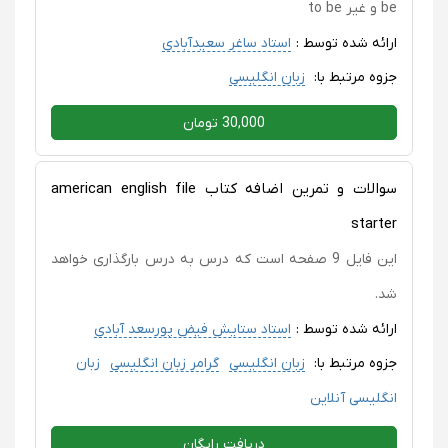
be و غیر to be
ارائه شده توسط :
استاد ساغر سعیدآبادی
جزوه مرتبط با:
زبان انگلیسی
30,000 تومان
سوالات و تمرین اضافه کتاب american english file
starter
این فایل 9 صفحه است که درس به درس بارگذاری خواهد
شد.
ارائه شده توسط :
استاد ستایش فیض پورسعد آبادی
جزوه مرتبط با:
زبان انگلیسی
گرامر زبان انگلیسی
زبان
انگلیسی آنلاین
دریافت رایگان