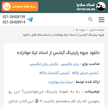
رزرو معلم خصوصی
021-28428139
021-28428914
صفحه اصلی
جزوه ها
جزوه رایتینگ آیلتس از استاد لیلا مولازاده در استادسلام قابل دانلود
دانلود جزوه رایتینگ آیلتس از استاد لیلا مولازاده
مناسب برای :
زبان انگلیسی
نگارش زبان انگلیسی
آیلتس جنرال ielts
آیلتس آکادمیک ielts
ارائه شده توسط :
استاد لیلا مولازاده
توضیحات :
به به نمونه رایتینگ می‌خواستین؟ این رو
بخونین که یک کم سطحشم بالاست🤌🏖️ این کتاب شامل