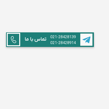
021-28428139
تماس با ما
021-28428914
همکاری با ما
استاد هستم
آموزشگاه داریم
مدیر مدرسه
تبلیغات
سوالات متداول