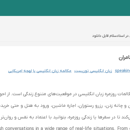
زبان انگلیسی توریست
مکالمه زبان انگلیسی با لهجه امریکایی
لمات روزمره زبان انگلیسی در موقعیت‌های متنوع زندگی است. از احوا
ن و چانه زدن، رزرو رستوران، اجاره ماشین، ورود به هتل و حتی خر
ند تا در سفرها یا زندگی روزمره، بتوانید با اعتماد به نفس و روان‌
rsations in a wide range of real-life situations. From daily greetings a