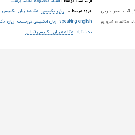
ارائه شده توسط :
استاد معصومه محمد پرست
جزوه مرتبط با:
زبان انگلیسی
مکالمه زبان انگلیسی
دوره مکالمه انگلیسی در هتل (At the Hotel) اگر قصد سفر خارجی
speaking english
زبان انگلیسی توریست
زبان انگ
ام مکالمات ضروری
بحث آزاد
مکالمه زبان انگلیسی آنلاین