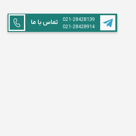
021-28428139
تماس با ما
021-28428914
همکاری با ما
استاد هستم
آموزشگاه داریم
مدیر مدرسه
تبلیغات
سوالات متداول