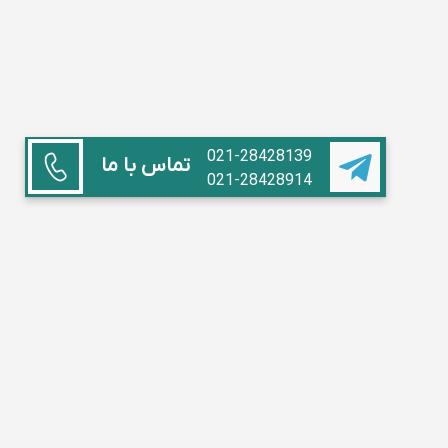
021-28428139
تماس با ما
021-28428914
همکاری با ما
استاد هستم
آموزشگاه داریم
مدیر مدرسه
تبلیغات
سوالات متداول