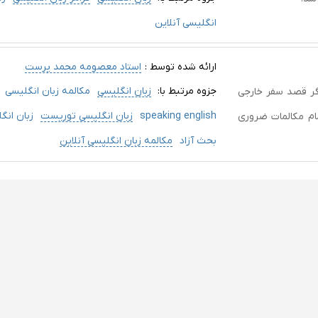
انگلیسی آنلاین
ارائه شده توسط :
استاد معصومه محمد پرست
جزوه مرتبط با:
زبان انگلیسی
مکالمه زبان انگلیسی
دوره مکالمه انگلیسی در هتل (At the Hotel) اگر قصد سفر خارجی
speaking english
زبان انگلیسی توریست
زبان انگ
ام مکالمات ضروری
بحث آزاد
مکالمه زبان انگلیسی آنلاین