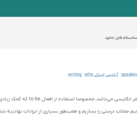
تادسلام قابل دانلود
آیلتس جنرال ielts
writing
هدف این دوره استفاده از ریشه‌ای 
انیم جملات درستی را بسازیم و همینطور بسیاری از ایرادات نهادینه شد