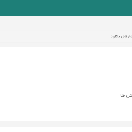
م قابل دانلود
تن ها