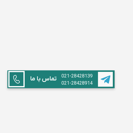
021-28428139
تماس با ما
021-28428914
همکاری با ما
استاد هستم
آموزشگاه داریم