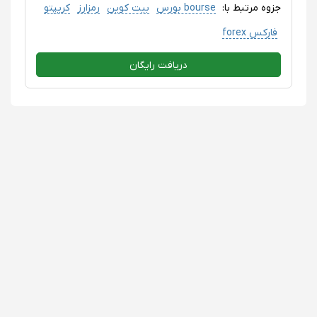
جزوه مرتبط با:
bourse بورس
بیت کوین
رمزارز
کریپتو
فارکس forex
دریافت رایگان