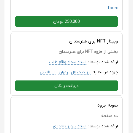
forex
250,000 تومان
وبینار NFT برای هنرمندان
بخشی از جزوه NFT برای هنرمندان
ارائه شده توسط :
استاد سجاد واقع طلب
جزوه مرتبط با:
ارز دیجیتال
رمزارز
ان اف تی
دریافت رایگان
نمونه جزوه
ده صفحه
ارائه شده توسط :
استاد پرویز تاجداری