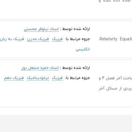
 ساده داده شده و
ارائه شده توسط :
استاد نیلوفر محسنی
جزوه مرتبط با:
فیزیک
فیزیک مدرن
فیزیک به زبان
Relativity Equations, Time Dilation, Length Contraction, Physics.
انگلیسی
ارائه شده توسط :
استاد حمزه مشعل پور
جزوه مرتبط با:
فیزیک
ترمودینامیک
فیزیک دهم
دفترکار ۲۴ صفحه ای عالی مصور و با جزییات کامل ویژه مباحث آخر فصل ۴ و
ربردی از مسائل آخر