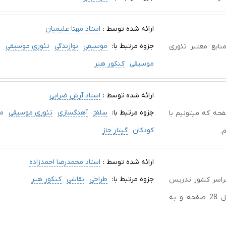
ارائه شده توسط :
استاد مهتا علیمیان
جزوه مرتبط با:
موسیقی
نوازندگی
تئوری موسیقی
خ
ابع معتبر تئوری
موسیقی
کنکور هنر
ارائه شده توسط :
استاد آرش ضرابی
جزوه مرتبط با:
سلفژ
آهنگسازی
تئوری موسیقی
م
ش گیتار بیس پوریا مفتون با شکل در 135 صفحه که میتونیم با
کودکان
گیتار جاز
.
ارائه شده توسط :
استاد محمدرضا احمدزاده
جزوه مرتبط با:
طراحی
نقاشی
کنکور هنر
سراسر کشور تدریس
میشود، همراه با تصویر توضیح داده‌ایم. این فایل شامل 28 صفحه و به