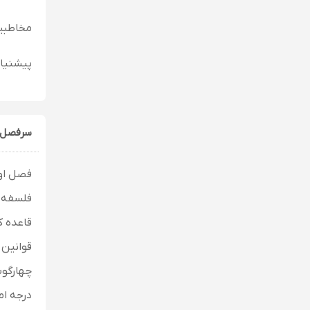
مخاطبین
پیشنیاز
سرفصل 
فصل اول
فلسفه و
قاعده ک
قوانین 
چهارگوب
درجه ام