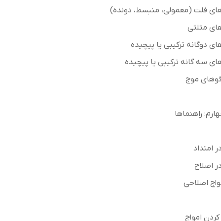
ای فلت (معمولی، منبسط، دونده)
ای مثلثی
ای دوگانه ترکیبی یا پیچیده
ای سه گانه ترکیبی یا پیچیده
لگوهای موج
رم: راهنماها
ر امتداد
ر اصلاح
اج اصلاحی
 کردن امواج