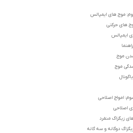
م: موج های ایمپالس
وج های حرکتی
ی ایمپالس
اهنما
دن موج
شدگی موج
یاگونال
م: امواج اصلاحی
ی اصلاحی
ای زیگزاگ منفرد
یگزاگ دوگانه و سه گانه