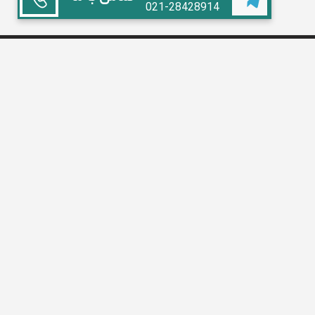
021-28428914
همکاری با ما
استاد هستم
آموزشگاه داریم
مدیر مدرسه
تبلیغات
سوالات متداول