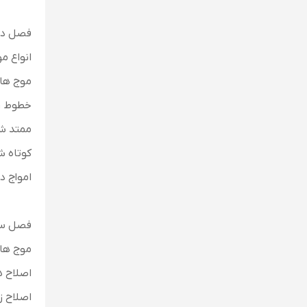
فصل دو
انواع م
موج ها
خطوط ر
ممتد ش
کوتاه 
امواج د
فصل سو
موج ها
اصلاح ه
اصلاح ز