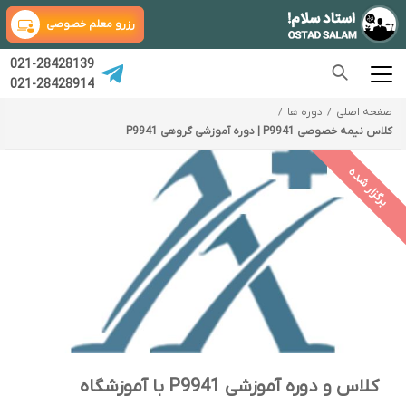
رزرو معلم خصوصی
021-28428139
021-28428914
صفحه اصلی
دوره ها
کلاس نیمه خصوصی P9941 | دوره آموزشی گروهی P9941
برگزار شده
کلاس و دوره آموزشی P9941 با آموزشگاه