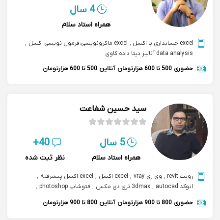
4 سال
همراه استاد سلام
excel حسابداری با اکسل
,
excel ماکرونویسی،فرمول نویسی اکسل
,
data analysis آنالیز دیتا داده کاوی
حضوری
500 تا 600 هزارتومان
آنلاین
500 تا 600 هزارتومان
سید حسین شفاعت
5 سال
40+
همراه استاد سلام
نظر ثبت شده
رویت revit
,
وی ری vray
,
excel اکسل
,
excel اکسل پیشرفته
,
اتوکد autocad
,
3dmax تری دی مکس
,
فتوشاپ photoshop
,
معماری و نقشه کشی
,
excel حسابداری با اکسل
,
حضوری
800 تا 900 هزارتومان
آنلاین
800 تا 900 هزارتومان
طراحی آشپزخانه و کابینت