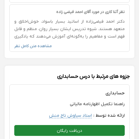
برخورد بسیار مهربان، صبور و محترمانه‌ای با دانشجویان دارند
و همیشه با حوصله به سؤالات پاسخ می‌دهند و به پیشرفت
نظر آتنا کاری در مورد آقای احمد فیضی زاده
آن‌ها توجه می‌کنند. این اخلاق حرفه‌ای و دلسوزانه در کنار
دکتر احمد فیضی‌زاده از اساتید بسیار باسواد، خوش‌اخلاق و
شیوه تدریس عالی، فضای کلاس را به محیطی آرام،
متعهد هستند. شیوه تدریس ایشان بسیار روان، منظم و قابل
انگیزه‌بخش و مؤثر برای یادگیری تبدیل کرده است. از زحمات،
فهم است و مفاهیم را به‌گونه‌ای آموزش می‌دهند که یادگیری
تعهد و توجه ارزشمند ایشان صمیمانه سپاسگزارم و برایشان
برای دانشجویان آسان و لذت‌بخش می‌شود. همچنین با صبر و
مشاهده متن کامل نظر
سلامتی، موفقیت و سربلندی آرزو می‌کنم
حوصله به سؤالات پاسخ می‌دهند و برخوردی محترمانه و
حرفه‌ای با دانشجویان دارند. از زحمات ارزشمند ایشان
صمیمانه سپاسگزارم و حضور در کلاس‌های ایشان را به سایر
دانشجویان نیز پیشنهاد می‌کنم.
جزوه های مرتبط با درس حسابداری
حسابداری
راهنما تکمیل اظهارنامه مالیاتی
ارائه شده توسط :
استاد سیاوش تاج منش
دریافت رایگان