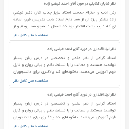
نظر شایان کفایتی در مورد آقای احمد فیضی زاده
رض ادب و احترام خدمت استاد عزيز جناب اقاي دكتر فيضي
زاده تشكر ويژه اي از شما دارم استاد بابت تدريس فوق العاده
اي كه داريد باعث افتخار بود كه امسال دانشجو شما بودم و از
علم شما بهره بردم بخاطره شيوه تدريس روان و قابل فهمب
مشاهده متن کامل نظر
كه داريد با حوصله بودن و جواب دادن به سوالات دانشجويان
و جو كلاس كه اصلا خشك و جدي نبود محيطي كاملا دوستانه
نظر لیلا اقتداری در مورد آقای احمد فیضی زاده
بود از شما بابت تمام زحماتب كه براي ما دانشجويان كشيديد
استاد گرامی از نظر علمی و تخصصی در درس زبان بسیار
تشكر و قدرداني ميكنم
توانمند هستند و مطالب را با تسلط، نظم و بیانی روان و قابل
فهم آموزش می‌دهند، به‌گونه‌ای که یادگیری برای دانشجویان
آسان و لذت‌بخش می‌شود. علاوه بر کیفیت بالای تدریس،
مشاهده متن کامل نظر
برخورد بسیار مهربان، صبور و محترمانه‌ای با دانشجویان دارند
و همیشه با حوصله به سؤالات پاسخ می‌دهند و به پیشرفت
نظر لیلا اقتداری در مورد آقای احمد فیضی زاده
آن‌ها توجه می‌کنند. این اخلاق حرفه‌ای و دلسوزانه در کنار
استاد گرامی از نظر علمی و تخصصی در درس زبان بسیار
شیوه تدریس عالی، فضای کلاس را به محیطی آرام،
توانمند هستند و مطالب را با تسلط، نظم و بیانی روان و قابل
انگیزه‌بخش و مؤثر برای یادگیری تبدیل کرده است. از زحمات،
فهم آموزش می‌دهند، به‌گونه‌ای که یادگیری برای دانشجویان
تعهد و توجه ارزشمند ایشان صمیمانه سپاسگزارم و برایشان
آسان و لذت‌بخش می‌شود. علاوه بر کیفیت بالای تدریس،
مشاهده متن کامل نظر
سلامتی، موفقیت و سربلندی آرزو می‌کنم