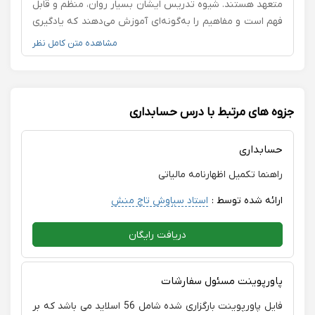
متعهد هستند. شیوه تدریس ایشان بسیار روان، منظم و قابل
انگیزه‌بخش و مؤثر برای یادگیری تبدیل کرده است. از زحمات،
فهم است و مفاهیم را به‌گونه‌ای آموزش می‌دهند که یادگیری
تعهد و توجه ارزشمند ایشان صمیمانه سپاسگزارم و برایشان
برای دانشجویان آسان و لذت‌بخش می‌شود. همچنین با صبر و
مشاهده متن کامل نظر
سلامتی، موفقیت و سربلندی آرزو می‌کنم
حوصله به سؤالات پاسخ می‌دهند و برخوردی محترمانه و
حرفه‌ای با دانشجویان دارند. از زحمات ارزشمند ایشان
صمیمانه سپاسگزارم و حضور در کلاس‌های ایشان را به سایر
دانشجویان نیز پیشنهاد می‌کنم.
جزوه های مرتبط با درس حسابداری
حسابداری
راهنما تکمیل اظهارنامه مالیاتی
ارائه شده توسط :
استاد سیاوش تاج منش
دریافت رایگان
پاورپوینت مسئول سفارشات
فایل پاورپوینت بارگزاری شده شامل 56 اسلاید می باشد که بر