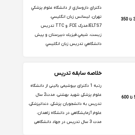
دكتراي داروسازي از دانشگاه علوم پزشكي
تهران، ليسانس زبان انگليسي،
300 تا 350
IELTS7،مدرک FCE، و TTC تدريس
زيست، شيمي،فيزيك دبيرستان و پيش
دانشگاهي تدريس زبان انگليسي
بزرگسالان،نوجوانان، كودك سابقه ٤ سال
تدريس زيست، شيمي، به شاگردان
خصوصي ام. سابقه ٦ سال تدريس دروس
خلاصه سابقه تدریس
داروسازي، به شاگردان خصوصي
رتبه 1 دکترای بیوشیمی بالینی از دانشگاه
علوم پزشکی شهید بهشتی، مدت2 سال
500 تا 600
تدریس به دانشجویان پزشکی، دندانپزشکی،
علوم آزمایشگاهی در دانشگاه زاهدان،
مدت 3 سال تدریس در جهاد دانشگاهی
وابسته به دانشگاه شهید بهشتی، تدریس