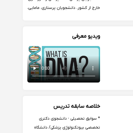
خارج از کشور، دانشجویان پرستاری، مامایی،
علوم آزمایشگاهی دانشگاههای تبریز و
ارومیه، داوطلبان آزمونهای استخدامی و
کنکورهای تحصیلات تکمیلی.
ویدیو معرفی
خلاصه سابقه تدریس
* سوابق تحصیلی · دانشجوی دکتری
تخصصی بیوتکنولوژی پزشکی/ دانشگاه