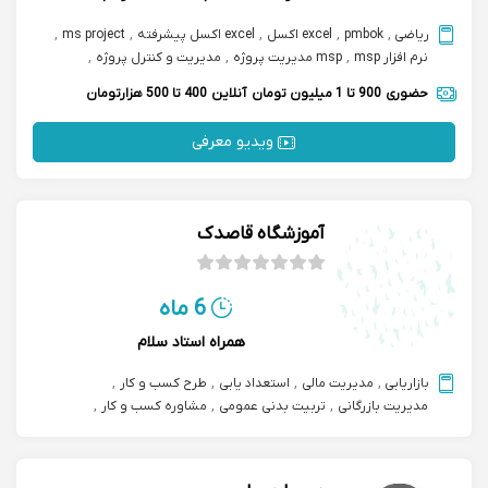
ریاضی
,
pmbok
,
excel اکسل
,
excel اکسل پیشرفته
,
ms project
,
نرم افزار msp
,
msp مدیریت پروژه
,
مدیریت و کنترل پروژه
,
مدیریت و کنترل پروژه با نرم افزار msproject
,
حضوری
900 تا 1 میلیون تومان
آنلاین
400 تا 500 هزارتومان
تدوین طرح کسب و کار bp
ویدیو معرفی
آموزشگاه قاصدک
6 ماه
همراه استاد سلام
بازاریابی
,
مدیریت مالی
,
استعداد یابی
,
طرح کسب و کار
,
مدیریت بازرگانی
,
تربیت بدنی عمومی
,
مشاوره کسب و کار
,
msp مدیریت پروژه
,
نرم افزارهای مالی
,
استعدادیابی کودکان
,
primavera پریماورا
,
راه اندازی کسب و کار
,
مدیریت ارتباط با مشتری