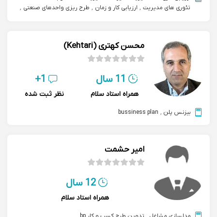
تئوری های مدیریت
,
ارزیابی کار و زمان
,
طرح ریزی واحدهای صنعتی
,
bpmsمدیریت فرایندهای کسب و کار
محسن کهتری (Kehtari)
11 سال
1+
همراه استاد سلام
نظر ثبت شده
بیزنس پلن
,
bussiness plan
امیر حشمت
12 سال
همراه استاد سلام
مدلسازی مشاغل
,
تدوین طرح کسب و کار bp
,