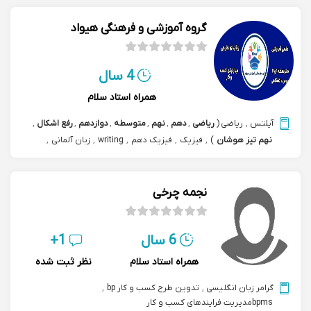
گروه آموزشی و فرهنگی هیواد
4 سال
همراه استاد سلام
آیلتس
,
ریاضی
(
ریاضی
,
دهم
,
نهم
,
متوسطه
,
دوازدهم
,
رفع اشکال
,
نهم تیز هوشان
)
,
فیزیک
,
فیزیک دهم
,
writing
,
زبان آلمانی
,
زبان انگلیسی
(
زبان انگلیسی
,
بحث آزاد
,
مکالمه speaking english
)
,
گرامر آلمانی
,
تدوین طرح کسب و کار bp
,
کارآفرینی و کسب و کار و سرمایه گزاری
نجمه چرخی
6 سال
1+
همراه استاد سلام
نظر ثبت شده
گرامر زبان انگلیسی
,
تدوین طرح کسب و کار bp
,
bpmsمدیریت فرایندهای کسب و کار