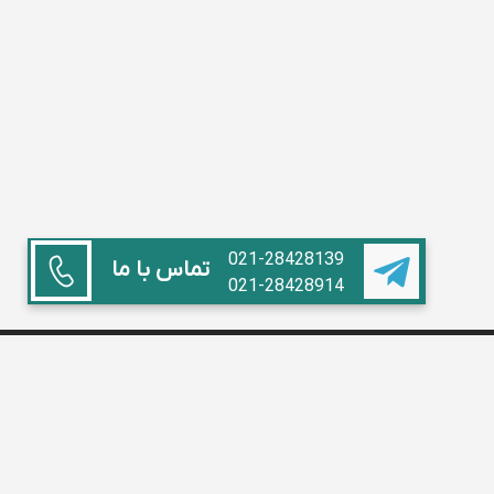
021-28428139
تماس با ما
021-28428914
همکاری با ما
استاد هستم
آموزشگاه داریم
مدیر مدرسه