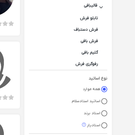
قالیبافی
تابلو فرش
فرش دستباف
فرش بافی
گلیم بافی
رفوگری فرش
مکرمه بافی
نوع اساتید
همه موارد
اساتید استادسلام
استاد برند
استادیار