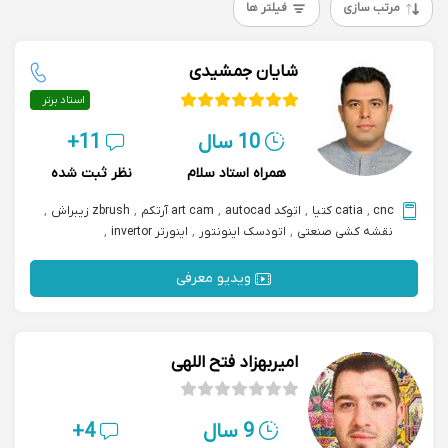
مرتب سازی
فیلتر ها
شایان جمشیدی
استاد برتر
10 سال
11+
همراه استاد سلام
نظر ثبت شده
cnc
,
catia کتیا
,
اتوکد autocad
,
art cam آرتکم
,
zbrush زیبراش
,
نقشه کشی صنعتی
,
اتودسک اینونتور
,
اینورتر invertor
,
نقشه خوانی صنعتی
,
solidworks سالیدورکز
ویدیو معرفی
امیربهزاد فتح اللهی
9 سال
4+