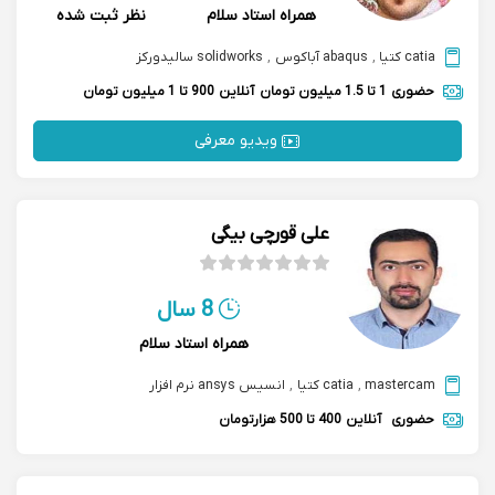
همراه استاد سلام
نظر ثبت شده
catia کتیا
,
abaqus آباکوس
,
solidworks سالیدورکز
حضوری
1 تا 1.5 میلیون تومان
آنلاین
900 تا 1 میلیون تومان
ویدیو معرفی
علی قورچی بیگی
8 سال
همراه استاد سلام
mastercam
,
catia کتیا
,
انسیس ansys نرم افزار
حضوری
آنلاین
400 تا 500 هزارتومان