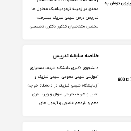
candidate in Physical chemistry)
یلیون تومان به
محقق در زمینه ترمودینامیک محلول ها
تدریس درس شیمی فیزیک پیشرفته
مختص متقاضیان کنکور دکتری تخصصی
شیمی - شیمی فیزیک تدریس دروس
شیمی فیزیک 1 و 2 و شیمی کوانتمی
مختص متقاضیان کنکور کارشناسی ارشد -
خلاصه سابقه تدریس
مجموعه شیمی تدریس شیمی فیزیک.
دانشجوی دکتری دانشگاه شریف دستیاری
آموزشی شیمی عمومی، شیمی فیزیک و
700 تا 800
آزمایشگاه شیمی فیزیک در دانشگاه خواجه
نصیر و شریف طراحی سوال و ویراستاری
دهم و یازدهم قلمچی و آزمون های
مدارس برتر ایران ویراستاری کتاب قلمچی
و نشر الگو