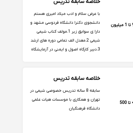
خلاصه سابقه تدریس
با عرض سلام و ادب میلاد امیری هستم
دانشجوی دکترا دانشگاه فردوسی مشهد و
900 تا 1 میلیون
دارا ی سوابق زیر 1.مولف کتاب شیمی
شیمی 2.معدل الف تمامی دوره های ارشد
3.دبیر کارگاه اصول و ایمنی در آزمایشگاه
خراسان رضوی 4.رتبه برتر کنکور دکتری
5.دارای سابقه ی 10ساله ی تدریس
6.دارای چندین شاگرد موفق در امتحانات
خلاصه سابقه تدریس
داخلی (نهایی...
سابقه 8 ساله تدریس خصوصی شیمی در
تهران و همکاری با موسسات هیات علمی
400 تا 500
دانشگاه فرهنگیان