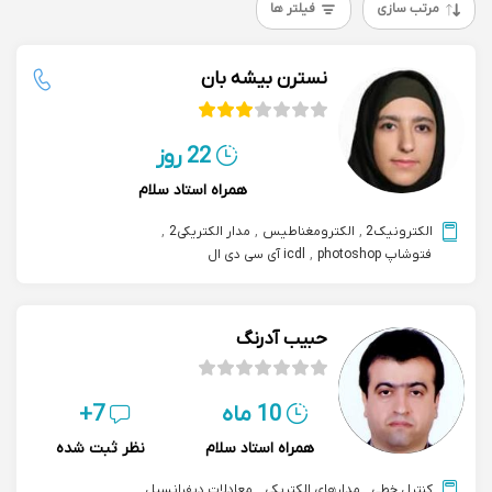
مرتب سازی
فیلتر ها
نسترن بیشه بان
22 روز
همراه استاد سلام
الکترونیک2
,
الکترومغناطیس
,
مدار الکتریکی2
,
فتوشاپ photoshop
,
icdl آی سی دی ال
حبیب آدرنگ
10 ماه
7+
همراه استاد سلام
نظر ثبت شده
کنترل خطی
,
مدارهای الکتریکی
,
معادلات دیفرانسیل