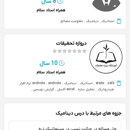
8 سال
همراه استاد سلام
استاتیک
,
دینامیک
,
مقاومت مصالح
دروازه تحقیقات
10 سال
همراه استاد سلام
safe
,
etabs
,
استاتیک
,
دینامیک
,
endnote
,
endnote نرم افزار
,
هیدرولیک
,
تحلیل سازه
,
excel اکسل
,
گزارش نویسی
,
تکنولوژی بتن
,
مقاومت مصالح
,
اتوکد autocad
,
کارسیم corsim
,
مکانیک سیالات
,
abaqus آباکوس
,
آمار و احتمالات
,
تراکسیم trucksim
,
معادلات دیفرانسیل
,
سیویل تری دی civil3d
,
جزوه های مرتبط با درس دینامیک
adams نرم افزار آدامز
,
matlab نرم افزار متلب
,
aimsun شبیه سازی ترافیک
,
نرم‌افزار تحلیل داده ها spss
حل مساله در حرکت نسبی در سینماتیک ذره