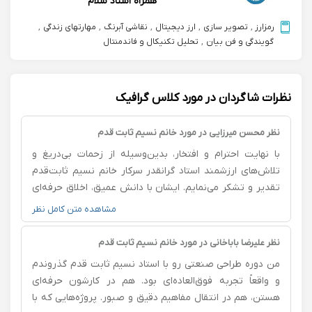
همراه استاد سلام
رمزارز
,
تصویر سازی
,
ارز دیجیتال
,
نقاشی آبرنگ
,
مهارتهای زندگی
,
گویندگی و فن بیان
,
تحلیل تکنیکال و فاندمنتال
نظرات شاگردان در مورد کلاس گرافیک
نظر محسن میرزایی در مورد خانم نسیم ثابت قدم
با نهایت احترام و افتخار، بدین‌وسیله از زحمات بی‌دریغ و
تلاش‌های ارزشمند استاد گرانقدر سرکار خانم نسیم ثابت‌قدم
تقدیر و تشکر می‌نمایم. ایشان با دانش عمیق، اخلاق حرفه‌ای
و دلسوزی مثال‌زدنی، نه تنها چراغ راه دانشجویان و
مشاهده متن کامل نظر
علاقه‌مندان به علم بوده‌اند، بلکه با رفتار انسانی و منش والای
خود الگویی شایسته برای جامعه علمی و فرهنگی محسوب
نظر علیرضا باباخانی در مورد خانم نسیم ثابت قدم
می‌شوند. بدون شک، ثمره تلاش‌های ایشان در پرورش نسل
من دوره طراحی صنعتی رو با استاد نسیم ثابت قدم گذروندم
آینده، ماندگار و الهام‌بخش خواهد بود. از خداوند متعال برای
و واقعاً تجربه فوق‌العاده‌ای بود. هم در کارشون حرفه‌ای
ایشان سلامتی، موفقیت و توفیق روزافزون مسئلت دارم.
هستن، هم در انتقال مفاهیم دقیق و صبور. پروژه‌هایی که با