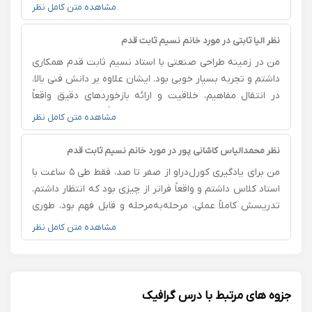
راهنمایی ایشون انجام دادم باعث شد دیدم به طراحی صنعتی
مشاهده متن کامل نظر
خیلی قوی‌تر و تخصصی‌تر بشه. کاملاً از همکاری با ایشون
راضی هستم و با اطمینان پیشنهادشون می‌کنم.
نظر الیا ثابتی در مورد خانم نسیم ثابت قدم
من در زمینه طراحی صنعتی با استاد نسیم ثابت قدم همکاری
داشتم و تجربه بسیار خوبی بود. ایشان علاوه بر دانش فنی بالا،
در انتقال مفاهیم، خلاقیت و ارائه بازخوردهای دقیق واقعاً
حرفه‌ای عمل می‌کنند. روند آموزش کاملاً کاربردی، منظم و
مشاهده متن کامل نظر
همراه با نکات تخصصی بود که باعث شد نگاه من به طراحی
صنعتی عمیق‌تر و حرفه‌ای‌تر بشه.
نظر محمدالیاس کاشانی پور در مورد خانم نسیم ثابت قدم
من برای یادگیری کورل‌در‌او از صفر تا صد، فقط طی ۵ ساعت با
استاد کلاس داشتم و واقعاً فراتر از چیزی بود که انتظار داشتم.
تدریسش کاملاً عملی، مرحله‌به‌مرحله و قابل فهم بود، طوری
که حتی بخش‌های سخت نرم‌افزار هم برام راحت شد.
مشاهده متن کامل نظر
نکته‌هایی یاد گرفتم که توی هیچ آموزش اینترنتی پیدا
نمی‌شه؛ از اصول پایه طراحی گرفته تا ترفندهای حرفه‌ای برای
کارهای واقعی بازار. الان به‌جایی رسیدم که می‌تونم طرح‌های
موردنیاز کسب‌وکارم رو خودم طراحی کنم و همین باعث شد
جزوه های مرتبط با درس گرافیک
چند برابر توی زمان و هزینه صرفه‌جویی کنم. اگر کسی