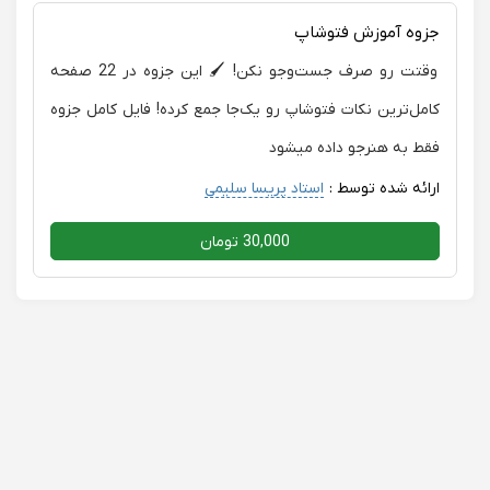
می‌خواد سریع، کامل و کاربردی کورل رو یاد بگیره، بدون شک
جزوه آموزش فتوشاپ
این استاد بهترین انتخابه.
وقتت رو صرف جست‌وجو نکن! 🖌️ این جزوه در 22 صفحه
کامل‌ترین نکات فتوشاپ رو یک‌جا جمع کرده! فایل کامل جزوه
فقط به هنرجو داده میشود
ارائه شده توسط :
استاد پریسا سلیمی
30,000 تومان