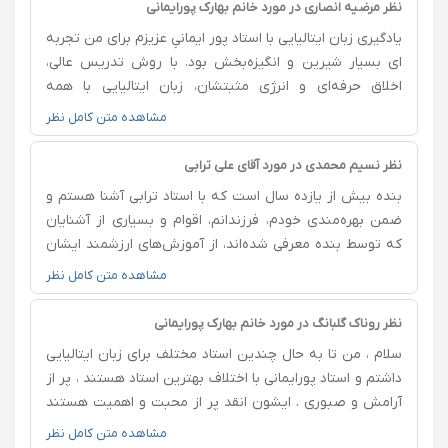
نظر مرضیه انصاری در مورد خانم بهارک پورایمانی
یادگیری زبان ایتالیایی با استاد پور ایمانیِ عزیزم برای من تجربه
ای بسیار شیرین و انگیزه‌بخش بود. با روش تدریس عالی،
اخلاق حرفه‌ای و انرژی مثبتشان، زبان ایتالیایی با همه
سختی‌هاش برای من دوست‌داشتنی شد و اون غول بزرگی که
مشاهده متن کامل نظر
ساخته بودم شکست و به من اعتمادبه‌نفس داد تا بتوانم از
پس خودم بربیام. کلاس‌ها آن‌قدر جذاب هستند که اصلاً
نظر نسیم محمدی در مورد آقای علی ترابی
متوجه زمان نمیشم که چطور کلاس تموم میشه. من از
بنده بیش از یازده سال است که با استاد ترابی آشنا هستم و
انتخابم تا همیشه راضیم💝
ضمن بهره‌مندی خودم، فرزندانم، اقوام و بسیاری از آشنایان
که توسط بنده معرفی شده‌اند، از آموزش‌های ارزشمند ایشان
استفاده کرده‌ایم. بسیار سعادتمندم که در حال حاضر کلیه
مشاهده متن کامل نظر
درس‌های دبیرستان پسرم تحت آموزش فرد فرهیخته و
باسوادی همچون جناب آقای ترابی قرار دارد
نظر روناک گلبانگ در مورد خانم بهارک پورایمانی
سلام ، من تا به حال چندین استاد مختلف برای زبان ایتالیایی
داشتم و استاد پورایمانی با اختلاف بهترین استاد هستند ، پر از
آرامش و صبوری . ایشون انقد پر از محبت و اهمیت هستند
که باعث میشن آدم از بودن در کلاسشون واقعا لذت ببره و
مشاهده متن کامل نظر