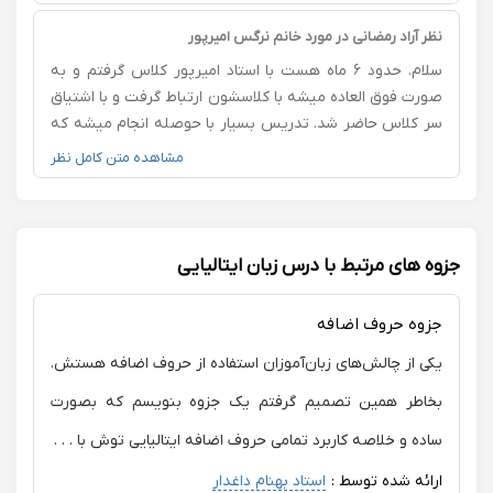
ذوق داشته باشه برای شرکت کردن در جلسات و مشتاق و
چشم انتظار باشه🥺🌸💙 من با اعتماد کردن به استاد و سپردن
نظر آراد رمضانی در مورد خانم نرگس امیرپور
پروسه بهشون ، خیلی پیشرفت ها در مکالمه و جنبه های
سلام. حدود ۶ ماه هست با استاد امیرپور کلاس گرفتم و به
مختلف مهارت هام رو تجربه کردم و خیلی از ایراداتم برطرف
صورت فوق العاده میشه با کلاسشون ارتباط گرفت و با اشتیاق
شدن توی مدت زمان خیلی کمی . همیشه با آرامش کامل
سر کلاس حاضر شد. تدریس بسیار با حوصله انجام میشه که
درس رو توضیح میدن و هرچقد هم بیشتر لازم باشه وقت و
زبان آموز هیچوقت از پرسیدن نترسه و بسیار با در نظر گرفتن
مشاهده متن کامل نظر
زمان میزارن با تمارین گسترده تا مطمئن بشن شاگرد کاملا
شرایط زبان آموز تدریس میکنن که در ترکیب با مسئولیت
مبحث رو درک کرده و قدم به قدم همراه میشن و حمایت
پذیری که دارند یکی از بهترین تجربیاتتون در زمینه آموزش
میکنن، از تخصصات استاد ، لذت بخش کردن و شیرین کردن
زبان خواهد شد.
درس و راحت تر کردن شرایط و مباحث میباشد💙 اگر میخواین
جزوه های مرتبط با درس زبان ایتالیایی
پروسه یادگیریتون با احساس آرامش و همراهی ای پر از
اهمیت باشه من استاد پورایمانی رو بهتون پیشنهاد میکنم
✨✨
جزوه حروف اضافه
یکی از چالش‌های زبان‌آموزان استفاده از حروف اضافه هستش.
بخاطر همین تصمیم گرفتم یک جزوه بنویسم که بصورت
ساده و خلاصه کاربرد تمامی حروف اضافه ایتالیایی توش با . . .
ارائه شده توسط :
استاد بهنام داغدار