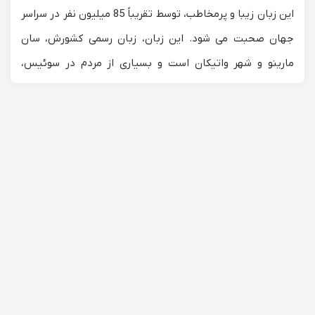
این زبان زیبا و پرمخاطب، توسط تقریباً 85 میلیون نفر در سراسر
جهان صحبت می شود. این زبان، زبان رسمی کشورش، سان
مارینو و شهر واتیکان است و بسیاری از مردم در سوئیس،
کرواسی و اسلوونی نیز با این زبان محاوره دارند.
دلایل خوبی برای یادگیری زبان ایتالیایی وجود دارد، از غنی سازی
فرهنگی گرفته تا فرصت‌های شغلی و رشد شخصی.
به عنوان
مثال، با یادگیری این زبان می‌توانید آثار ادبیات کلاسیک
نویسندگان این کشور مانند دانته، پترارک یا بوکاچیو را به زبان
اصلی آنها بخوانید.
شما می‌توانید با گوش دادن به اپراها به ظرافت‌های ظریف این
گویش زیبا پی ببرید. شما همچنین می‌توانید با خواندن دستور
العمل‌ غذاهای کشور ایتالیا طعم های لذیذی کشف کنید و حتی
می‌توانید طبخ غذاهای سنتی این تمدن را بیاموزید.