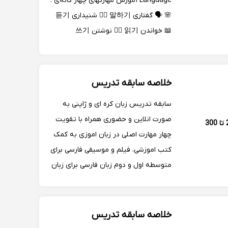
Language آموزش مهارتهای چهار گانه‌ی :
🌸 🗣 گفتاری 말하기 👂🏻 شنیداری 듣기
📖 خواندن 읽기 ✍🏻 نوشتن 쓰기
خلاصه سابقه تدریس
سابقه تدریس زبان کره ای و ژاپنی به
صورت انلاین و حضوری همراه با تقویت
250 تا 300
چهار مهارت اصلی در زبان اموزی به کمک
کتب اموزشی، فیلم و موسیقی فارسی برای
متوسطه اول و دوم زبان فارسی برای زبان
آموزان خارجی
خلاصه سابقه تدریس