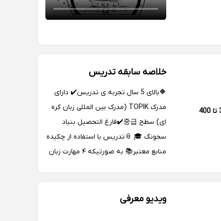
خلاصه سابقه تدریس
🔶بالای 5 سال تجربه ی تدریس✔️ دارای
مدرک TOPIK (مدرک بین المللی زبان کره
350 تا 400
ای) سطح 중급✔️فارغ التحصیل بنیاد
سجونگ 🎓 📎تدریس با استفاده از چکیده
منابع معتبر📚 به صورتیکه ۴ مهارت زبان
آموز (خواندن/نوشتن/گفتار/شنیدار) بطور
همزمان پیشرفت کنند✅ مخصوصا مهارت
صحبت و مکالمه 📍کلاسهای حضوری در
ویدیو معرفی
شهرستان دورود