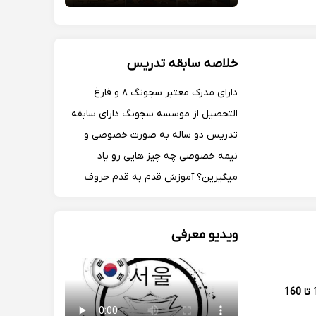
خلاصه سابقه تدریس
دارای مدرک معتبر سجونگ ۸ و فارغ
التحصیل از موسسه سجونگ دارای سابقه
تدریس دو ساله به صورت خصوصی و
نیمه خصوصی چه چیز هایی رو یاد
میگیرین؟ آموزش قدم به قدم حروف
خواندن و نوشتن گرامر و ساختار های
کاربردی با توضیح ساده و مثال های زیاد
ویدیو معرفی
مکالمه روزمره و واقعی
130 تا 160