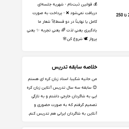
💰 قوانین ثبت‌نام - شهریه جلسه‌ای
دریافت نمی‌شود ❌ - پرداخت به صورت
200 تا 250
کامل یا نهایتاً در دو قسط🚀 شعار ما
یادگیری یعنی لذت 🌈 یعنی تجربه ✨ یعنی
پرواز 🕊️ شروع کن🌸
خلاصه سابقه تدریس
من حانیه شکیبا، استاد زبان کره ای هستم
😊 سابقه سه سال تدریس آنلاین زبان کره
ایی به شاگردان خارجی داشتم و به تازگی
تصمیم گرفتم که به صورت حضوری و
آنلاین به شاگردان ایرانی هم تدریس کنم.
همچنین کانال یوتیوب آموزش زبان کره