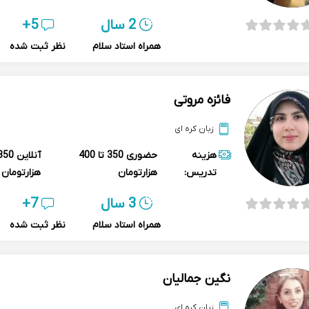
2 سال
5+
همراه استاد سلام
نظر ثبت شده
فائزه مروتی
زبان کره ای
هزینه
حضوری
350 تا 400
آنلاین
تدریس:
هزارتومان
هزارتومان
3 سال
7+
همراه استاد سلام
نظر ثبت شده
نگین جمالیان
زبان کره ای