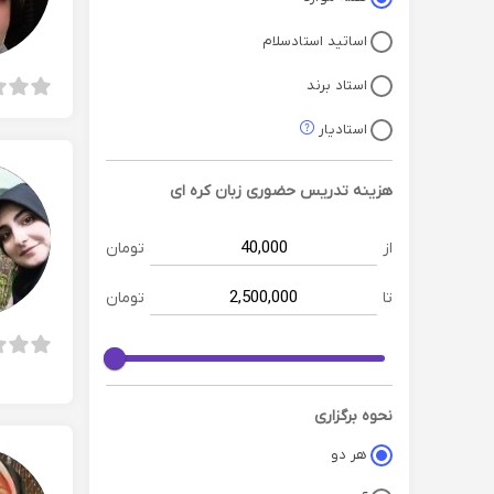
اساتید استادسلام
استاد برند
استادیار
هزینه تدریس حضوری
زبان کره ای
از
تومان
تا
تومان
نحوه برگزاری
هر دو