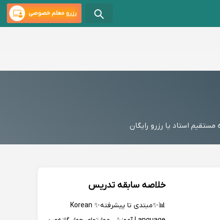
رزرو معلم خصوصی
ستقیم استاد یا رزرو رایگان
خلاصه سابقه تدریس
📊✨مبتدی تا پیشرفته✨ Korean