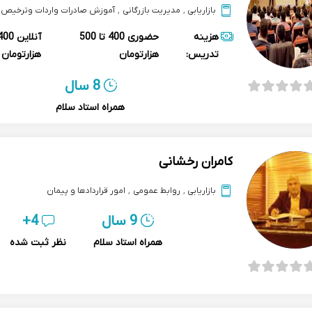
بازاریابی
,
مدیریت بازرگانی
,
آموزش صادرات واردات وترخیص ک
هزینه
حضوری
400 تا 500
آنلاین
تدریس:
هزارتومان
هزارتومان
8 سال
همراه استاد سلام
کامران رخشانی
بازاریابی
,
روابط عمومی
,
امور قراردادها و پیمان
9 سال
4+
همراه استاد سلام
نظر ثبت شده