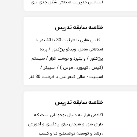
لیسانس مدیریت صنعتی شکل جدی تری
به خود گرفت با آموزش دیدن و بالابردن
دانش اکادمیک و دانش بازار خودم و
خلاصه سابقه تدریس
گذراندن دوره های MBA و فروش پیش
برترین اساتید ایران و جهان...
- کلاس هایی با ظرفیت 30 تا 40 نفر با
امکاناتی شامل: ویدئو پرژکتور / پرده
پرژکتور / وایتبرد و نوشت افزار / سیستم
(کیس ، کیبورد ، موس ) / اسپیکر /
اسپلیت - سالن کنفرانس با ظرفیت 30 نفر
- سالن سمینار با ظرفیت 300 نفر با
قابلیت استفاده از میکروفن بیسیم و
خلاصه سابقه تدریس
کمری - 6 سایت با ظرفیت 20 نفر هر ...
آکادمی فراز به دنبال نوجوانانی است که
دارای شور و هیجان برای یادگیری و آموزش
، رشد و توسعه توانمندی ها و کسب