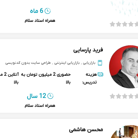
نرم افزارهای مالی
,
استعدادیابی کودکان
,
primavera پریماورا
6 ماه
راه اندازی کسب و کار
,
مدیریت ارتباط با مشتری
همراه استاد سلام
فرید پارسایی
بازاریابی
,
بازاریابی اینترنتی
,
طراحی سایت بدون کدنویسی
هزینه
حضوری
2 میلیون تومان به
آنلاین
2 م
تدریس:
بالا
بالا
12 سال
همراه استاد سلام
محسن هاشمی