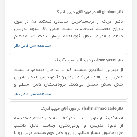
نظر Ali gholami در مورد آقای حبیب آدرنگ
دکتر آدرنگ از برجسته‌ترین اساتیدی هستند که در طول
دوران تحصیلم شناخته‌ام. تسلط علمی بالا، شیوه تدریس
منظم و قدرت انتقال فوق‌العاده ایشان باعث شد مفاهیم
درسی را به‌طور عمیق یاد بگیرم و بتوانم در آزمون کارشناسی
مشاهده متن کامل نظر
ارشد با رتبه بسیار خوبی قبول شوم. بیان روان، دقت در
جزئیات و پاسخ‌گویی صبورانه به سوالات دانشجویان، از
نظر Aram yasini در مورد آقای حبیب آدرنگ
ویژگی‌های بارز ایشان است. اخلاق حرفه‌ای، مهربانی و دلسوزی
از بهترین اساتیدی هستند که تا به حال دیده‌ام. با تسلط
ایشان نسبت به دانشجویان باعث می‌شود کلاس‌هایشان هم
علمی بسیار بالا و بیانی کاملاً روان و دقیق، درس را به زیباترین
مفید و هم الهام‌بخش باشد. بدون شک، حضور در کلاس‌های
شکل ممکن منتقل می‌کنند. جزوه‌هایشان کامل، منظم و
ایشان برای هر دانشجو فرصتی ارزشمند است.
پرمحتواست و هیچ نکته‌ای از قلم نمی‌افتد. ایشان همیشه با
مشاهده متن کامل نظر
آرامش و احترام به همه‌ی سوالات دانشجویان پاسخ می‌دهند
و حتی پیچیده‌ترین مفاهیم را ساده و قابل درک توضیح
نظر shahin ahmadizade در مورد آقای حبیب آدرنگ
می‌دهند. سالهای زیادی شاگردشان بوده‌ام و همیشه از
استادآدرنگ از بهترین اساتیدی که تا به حال داشتم.و همیشه
کلاس‌هایشان لذت برده‌ام. به‌جرأت می‌توانم بگویم یکی از
از نحوه تدریس و برخوردشون رضایت کامل داشتم.
استادان نمونه، بااخلاق و بسیار مسلط کشور هستند.
جزوه‌هاشون بسیار منظم، روان و قابل فهم هست. درس رو با