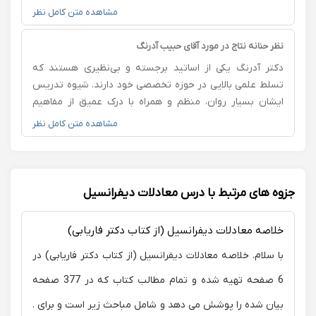
بیانی ساده و دقیق منتقل می‌کنن و به همه سوال‌ها با
مشاهده متن کامل نظر
حوصله و دقت پاسخ می‌دن. اخلاق حرفه‌ای، صبر و تسلط
علمی بالای ایشون مثال‌زدنیه. بدون تردید به همه توصیه
نظر حنانه نتاج در مورد آقای حبیب آدرنگ
می‌کنم از کلاس‌های ایشون استفاده کنن
دکتر آدرنگ یکی از اساتید برجسته و بی‌نظیری هستند که
تسلط علمی بالایی در حوزه تخصصی خود دارند. شیوه تدریس
ایشان بسیار روان، منظم و همراه با درک عمیق از مفاهیم
است. مطالب پیچیده را با زبانی ساده و قابل فهم بیان می‌کنند
مشاهده متن کامل نظر
و با مثال‌های دقیق، یادگیری را برای دانشجویان جذاب و
ماندگار می‌سازند. از مقطع کارشناسی ارشد تا دکتری افتخار
شاگردی ایشان را داشته‌ام و در تمام این سال‌ها از دانش،
دقت، و روحیه‌ی علمی والای ایشان بهره‌مند شده‌ام. اخلاق
جزوه های مرتبط با درس معادلات دیفرانسیل
حرفه‌ای، دلسوزی، و حمایت از دانشجویان در مسیر علمی از
ویژگی‌های بارز ایشان است. بدون اغراق، حضور در کلاس
خلاصه معادلات دیفرانسیل (از کتاب دکتر فاریابی)
ایشان تجربه‌ای الهام‌بخش و ارزشمند است.
با سلام. خلاصه معادلات دیفرانسیل (از کتاب دکتر فاریابی) در
6 صفحه تهیه شده و تمام مطالب کتاب که در 377 صفحه
بیان شده را پوشش می دهد و شامل مباحث زیر است و برای .