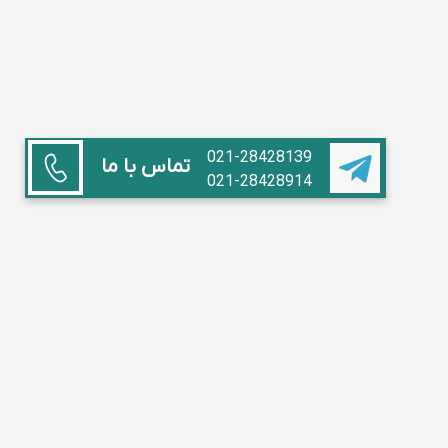
021-28428139
تماس با ما
021-28428914
همکاری با ما
استاد هستم
آموزشگاه داریم
مدیر مدرسه
تبلیغات
سوالات متداول