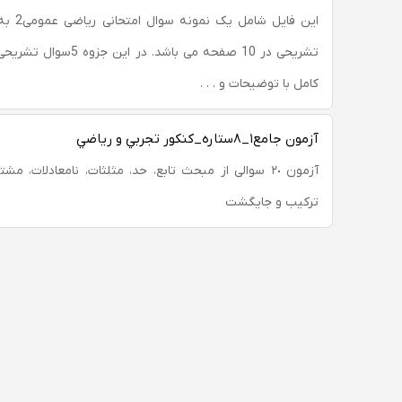
این فایل ش
تشریحی در 10 صفحه می باشد. د
کامل با توضیحات و . . .
آزمون جامع١_٨ستاره_كنكور تجربي و رياضي
آزمون ٢٠ سوالی از مبحث تابع، حد، مثلثات، نامعادلات، م
ترکیب و جایگشت