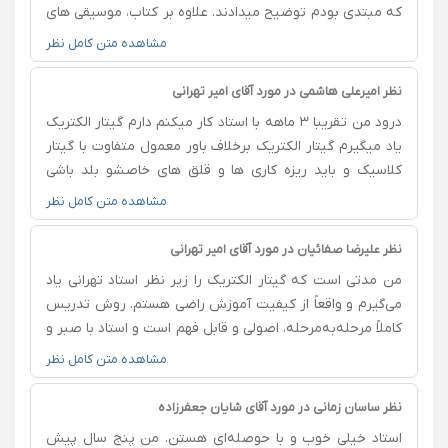
که مبتدی بودم توضیح میدادند. علاوه بر کتاب، موسیقی های
دلخواه من را هم آموزش میدادند و تمرین های هر جلسه را
مشاهده متن کامل نظر
به دقت و با حوصله دنبال و رفع اشکال میکردند و شاگرد را
تشویق به یادگیری بیشتر میکردند. از جلساتی که با ایشان
نظر امیرعلی هاشمی در مورد آقای امیر تهرانی
داشتم بسیار راضی هستم.
درود من تقریبا ۳ ماهه با استاد کار میکنم دارم گیتار الکتریک
یاد میگیرم گیتار الکتریک برخلاف باور معمول متفاوت با گیتار
کلاسیک و باید ریزه کاری ها و قلق های خاصشو بلد باشی
استاد کاملا مسلطه به همه نکات یادگیری الکتریک و کاملا با
مشاهده متن کامل نظر
دقت میبینه که ذره ای اشتباه کاری انجام ندی حتی چیزایی که
شاید برای خیلی از مدرس ها جدی نباشه به شدت توصیه
نظر علیرضا صفائیان در مورد آقای امیر تهرانی
میکنم اگر میخواهید الکتریک یاد بگیرید کلاس های ایشون رو
من مدتی است که گیتار الکتریک را زیر نظر استاد تهرانی یاد
شرکت کنید هم با خوصله و صبر تدریس میکنن هم براشون
می‌گیرم و واقعاً از کیفیت آموزش راضی هستم. روش تدریس
مهمه که اشتباهی تو کارتون نباشه بی نقص کارشون
کاملاً مرحله‌به‌مرحله، اصولی و قابل فهم است و استاد با صبر و
حوصله نقاط ضعف هنرجو را شناسایی می‌کند و برای رفع آن‌ها
مشاهده متن کامل نظر
راهکار دقیق می‌دهد. علاوه بر تکنیک، روی موزیکالیته، ریتم،
صداگیری و استایل نوازندگی هم تمرکز زیادی دارند که باعث
نظر ساسان زمانی در مورد آقای شایان جعفرزاده
شده پیشرفت من کاملاً ملموس باشد. محیط کلاس حرفه‌ای و
استاد خیلی خوب و با حوصله‌ای هستن. من پنج سال پیش