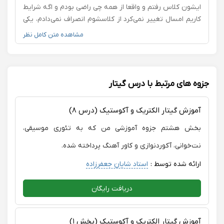
انگیزه‌بخش است و تمرین‌هایی که داده می‌شود هدفمند و
ایشون کلاس رفتم و واقعا از همه چی راضی بودم و اگه شرایط
کاربردی هستند. اگر به دنبال یادگیری جدی و اصولی گیتار
کاریم امسال تغییر نمی‌کرد از کلاسشوم انصراف نمی‌دادم، یکی
الکتریک هستید، قطعاً این استاد را پیشنهاد می‌کنم
دیگر از دلایلی که آموزش استاد جعفرزاده رو خیلی دوست
مشاهده متن کامل نظر
داشتم این بود که تنوع در تمرینات و آموزش باعث میشد ک
نه تنها خود استاد و دیگران بلکه حتی پیشرفتم رو خودم حس
میکردم قدردان زحمات شما هستم با تشکر - زمانی
جزوه های مرتبط با درس گیتار
آموزش گیتار الکتریک و آکوستیک (درس ۸)
بخش هشتم جزوه آموزشی من که به تئوری موسیقی،
نت‌خوانی، آکوردنوازی و کاور آهنگ پرداخته شده.
ارائه شده توسط :
استاد شایان جعفرزاده
دریافت رایگان
آموزش گیتار الکتریک و آکوستیک (بخش ۱)