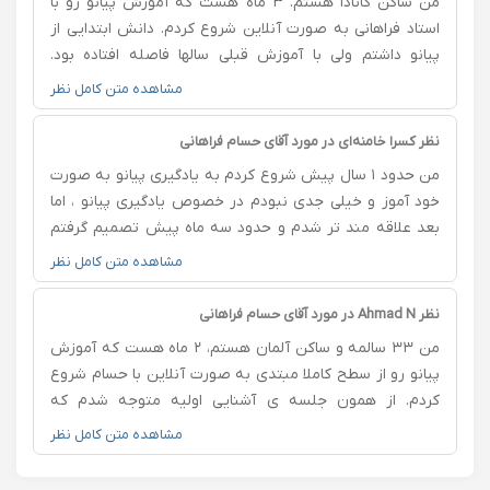
من ساکن کانادا هستم. ۳ ماه هست که آموزش پیانو رو با
استاد فراهانی به صورت آنلاین شروع کردم. دانش ابتدایی از
پیانو داشتم ولی با آموزش قبلی سالها فاصله افتاده بود.
جلسه‌های هفتگی داریم و خیلی راضی هستم. با مرور مفاهیم
مشاهده متن کامل نظر
شروع کردیم و کم کم وارد مباحث جدید شدیم. با اینکه همه
چیز آنلاین هست ولی کیفیتِ جلسات با کلاس‌های حضوری
نظر کسرا خامنه‌ای در مورد آقای حسام فراهانی
تفاوتی نداره. حسام خیلی خوش رو، دقیق، کاملا مسلط به
من حدود ۱ سال پیش شروع کردم به یادگیری پیانو به صورت
مباحث و حرفه‌ای هست. آموزش‌ها و نظرات حسام باعث شده
خود آموز و خیلی جدی نبودم در خصوص یادگیری پیانو ، اما
نوازندگی من و دانش موسیقی من پیشرفت زیادی داشته
بعد علاقه مند تر شدم و حدود سه ماه پیش تصمیم گرفتم
باشه. من حتما آموزش پیانو رو با استاد فراهانی پیشنهاد
که در کلاس های آنلاین آقای فراهانی شرکت کنم. از همون
مشاهده متن کامل نظر
می‌کنم.
جلسه اول آقای فراهانی خیلی خوشرو و پر انرژی بودند و کلاس
داشتن با ایشون خیلی لذت بخش بود. همچنین ایشون با
نظر Ahmad N در مورد آقای حسام فراهانی
وجود اینکه کلاس آنلاینه، خیلی دقیق هستند و همه اشکالات
من ۳۳ سالمه و ساکن آلمان هستم، ۲ ماه هست که آموزش
رو متوجه می‌شوند و همین طور راه حل و فیدبک های خیلی
پیانو رو از سطح کاملا مبتدی به صورت آنلاین با حسام شروع
خوبی هم می دهند . الان بعد از گذشت ۳ ماه سطح نوازندگی
کردم. از همون جلسه ی آشنایی اولیه متوجه شدم که
من اصلا با قبل از کلاس قابل مقایسه نیست
روحیات حسام به من خیلی میخوره و کلاسهای هفتگی
مشاهده متن کامل نظر
خودمون رو شروع کردیم. باید بگم که در کل خیلی راضی
هستم از تدریس حسام. ایشون خیلی خوش رو، دقیق، صبور،