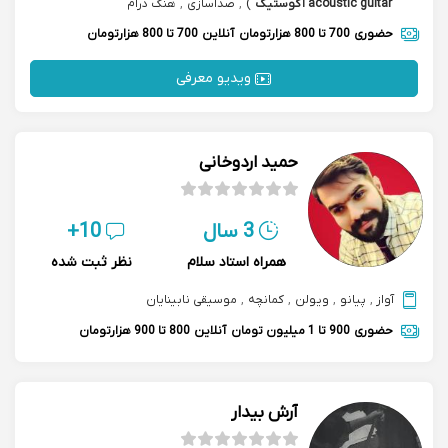
acoustic guitar آکوستیک
)
,
صداسازی
,
هنگ درام
حضوری
700 تا 800 هزارتومان
آنلاین
700 تا 800 هزارتومان
ویدیو معرفی
حمید اردوخانی
3 سال
10+
همراه استاد سلام
نظر ثبت شده
آواز
,
پیانو
,
ویولن
,
کمانچه
,
موسیقی نابینایان
حضوری
900 تا 1 میلیون تومان
آنلاین
800 تا 900 هزارتومان
آرش بیدار