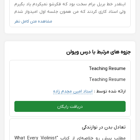
اینقدر خط بریل برام سخت بود که فکرشو نمیکردم یاد بگیرم
خیلی سریع پیشرفت میکنید. بنده وجود ایشان برای تدریس
ولی استاد کاری کردند که من همون جلسه اول امیدوار شدم
کودک ام یه موهبت الهی می دانم
به خودم و و در یک بازه ی زمانی خیلی کم کامل یاد گرفتم
مشاهده متن کامل نظر
حروف را . من واقعا نمیدونم چجوری ازشون تشکر کنم
امیدوارم همیشه و هرجا هستند حال دلشون خوب باشه.
جزوه های مرتبط با درس ویولن
Teaching Resume
Teaching Resume
ارائه شده توسط :
استاد امین مجدم زاده
دریافت رایگان
تعادل بدن در نوازندگی
مطلب پیش رو خلاصه‌ای از کتاب "What Every Violinist