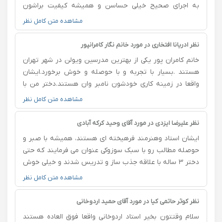
به اجرای صحیح خیلی حساسن و همیشه کیفیت براشون
اولویت داره و این حتی در کوتاه مدت کاملا محسوسه. بااینکه
مشاهده متن کامل نظر
قبلا به مدت ۱سال آموزشگاه و حضوری آموزش میدیدم ولی
به جرات میتونم بگم بااین ۲ماه قابل مقایسه نیست. خیلی از
نظر ادریانا افتخاری در مورد خانم نگار کامرانپور
انتخابم راضیم و ممنونم از ایشون🙏🏻🌺
خانم کامران پور یکی از بهترین مدرسین ویولن در شهر تهران
هستند .بسیار با تجربه و با حوصله و خوش برخورد.ایشان
واقعا در زمینه کاری خودشون نامبر وان هستند.دختر من با
تدریس خانم کامران پور بسیار علاقهمند به ویولن شده و
مشاهده متن کامل نظر
مشتاقانه در حال یادگیری هست .خوشحالم از اینکه افتخار
آشنایی با استاد عزیز را داشته ایم.
نظر علیرضا ایزدی در مورد آقای وحید کرکه آبادی
ایشان استاد وهنرمند فرهیخته ای هستند، همیشه با صبر و
حوصله مطالب رو با سبک سوزوکی عنوان می فرمایند که حتی
دختر ۳ ساله با علاقه جذب ساز و تدریس شدند و خیلی خوش
اخلاق و برای کلاس با حوصله وقت می گذارند. کلاس ایشون
مشاهده متن کامل نظر
بر اساس روانشناسی کودک و با روشهای به روز دنیا برگزار
میشه و ساز ویولون با این همه سختی و دشواری به راحتی
نظر کوثر حاتمی کیا در مورد آقای حمید اردوخانی
قابل فهم و جذاب معرفی می شود‌ با سری تمرین ها وشیوه
سلام وقتتون بخیر استاد اردوخانی واقعا فوق العاده هستند
تدریسشون واقعا در سطح استادان برجسته ایران است و