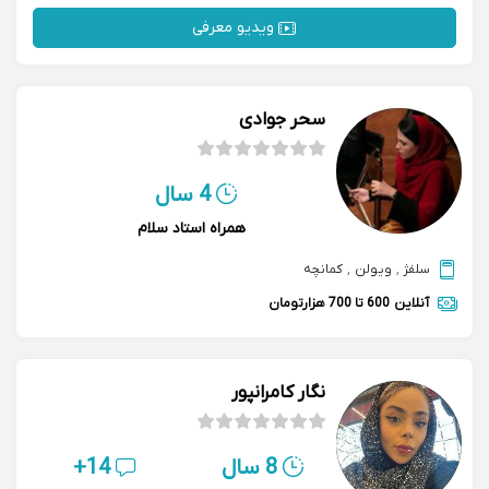
ویدیو معرفی
سحر جوادی
4 سال
همراه استاد سلام
سلفژ
,
ویولن
,
کمانچه
آنلاین
600 تا 700 هزارتومان
نگار کامرانپور
8 سال
14+