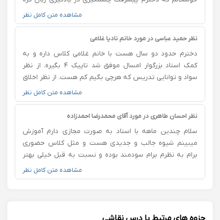
ای داشته است راحت می نویسد و می خواند و با دوستان کره
مشاهده متن کامل نظر
ای اش در مورد موضوعاتی که خانم غلامی کار کرده می تواند
صحبت کند. روش تدریس شان بسیار جذاب و عالی است بی
نظر حمید عباسی در مورد خانم نادیا غلامی
شک بهترین است زیرا دخترم با انرژی و اشتیاق تمام برای
دخترم حدود دو سال هست با خانم غلامی کلاس داره و به
کلاس های خانم غلامی عزیزلحظه شماری می کند
کمک استاد بزرگوار امسال موفق شد تاپیک ۴ بگیره. از نظر
سواد و توانایی تدریس که هرچی بگیم کم هست. از نظر اخلاق
و انظباط هم بی‌نظیر هستند، همیشه ده دقیقه زودتر از
مشاهده متن کامل نظر
کلاس تشریف میارند و تا الان نه تاخیری داشتند، نه بد قولی.
بسیار خانم متین و با حوصله‌ای هستند، دخترم خیلی
نظر احسان طاهری در مورد آقای محمدرضا احمدزاده
دوستشون داره.
سلام چندین ماهه با استاد به صورت مجازی دارم آموزش
میبینم شیوه جالب و جدیدی هست و مثل کلاس حضوری
برام به نظرم برام سودمند بوده و نسبت به قبل خیلی بهتر
شدم و با روش آکادمیک آموزش میبینم و یکی از تفاوتهای
مشاهده متن کامل نظر
استاد با خیلی از اساتید دیگه همین سبک اکادمیکی هست که
قدم به قدم با استاد جلو میریم و اموزش میبینیم و رفع
اشکال میشیم
جزوه های مرتبط با درس نقاشی