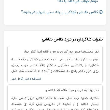
دونم جواب می‌دهد با نه؟
کلاس نقاشی کودکان از چه سنی شروع می‌شود؟
نظرات شاگردان در مورد کلاس نقاشی
نظر محمدرضا حسن پور کهران در مورد خانم آیدا آتش بهار
عرض سلام و وقت بخیر. طی صحبت هایی که توی یک جلسه
مشاوره و راهنمایی باهاتون داشتم واقعا تاثیر خوب زیادی
روی طرز تفکر راجع به مشکلات و آینده ام گذاشت. شما مثل
یک دوست راهنما مشاوره میدید که همین باعث ایجاد
مشاهده متن کامل نظر
مسیرهای ذهنی و دید کاملا شفافی از صحبت ها و مشاوره
های شما میشه که درستی و صداقت و ارزنده بودن مشاوره
نظر پرنیا رضایی در مورد خانم نادیا غلامی
هاتون رو میرسونه. در عین حال من هم آرزوی موفقیت و
دخترم حدود یک سال است با خانم غلامی عزیز کلاس داره
سعادت رو برای شما آرزومندم.
بسیار منظم و با تجربه در تدریس زبان کره ای هستند
خوشحالم که دخترم پیشرفت چشمگیری در یادگیری زبان کره