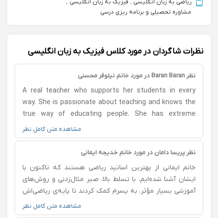
ریاضی به زبان انگلیسی
,
فیزیک به زبان انگلیسی
,
مشاوره تحصیلی و برنامه ریزی درسی
نظرات شاگردان در مورد کلاس فیزیک به زبان انگلیسی
نظر Baran Baran در مورد خانم نیلوفر محسنی
A real teacher who supports her students in every
way. She is passionate about teaching and knows the
true way of educating people. She has extreme
knowledge about the subjects she teaches. It is
مشاهده متن کامل نظر
proven that she is a formal, international teacher for
the British A-Level exams. She has an extraordinary
نظر پریسا دامان در مورد خانم خدیجه ایمانی
personality. In one word, it can be said that she is the
خانم ایمانی از بهترین اساتید ریاضی هستند که تاکنون با
only available standard teacher in Iran, who is familiar
ایشان آشنا شده‌ایم. با تسلط بالا، صبر مثال‌زدنی و روش‌های
with specifications and mark schemes. She is superior
آموزشی بسیار مؤثر، به پسرم کمک کردند تا پایه‌ی ریاضی‌اش
to all teachers by a large amount. She also has an
تقویت شود و در آزمون ورودی یکی از بهترین مدارس تهران
مشاهده متن کامل نظر
extraordinary personality.
پذیرفته شود. از دلسوزی و همراهی بی‌نظیرشان صمیمانه