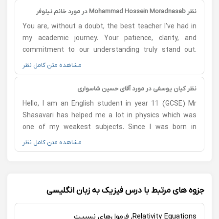
سپاسگزارم و ایشان را با اطمینان کامل توصیه می‌کنم.
نظر Mohammad Hossein Moradnasab در مورد خانم نیلوفر
محسنی
You are, without a doubt, the best teacher I've had in
my academic journey. Your patience, clarity, and
commitment to our understanding truly stand out.
One thing that really makes a difference is the effort
مشاهده متن کامل نظر
you put into preparing for each class. It's clear that
you take the time to pre-study and plan thoroughly,
نظر کیان یوسفی در مورد آقای حسین شاسواری
and that preparation shines through in the way you
Hello, I am an English student in year 11 (GCSE) Mr
present the material. You have an exceptional ability
Shasavari has helped me a lot in physics which was
to break down complex ideas and explain them in a
one of my weakest subjects. Since I was born in
way that feels clear and incredibly easy to grasp. The
England, I am not familiar with some of the farsi
مشاهده متن کامل نظر
quality of your lessons is consistently high. Thank you.
science terms, however Mr Shasavari can teach the
subject very clearly whilst using all of the English
terminology. I highly recommend him to UK students
for both Maths and Physics GCSE and A Level. ممنون
جزوه های مرتبط با درس فیزیک به زبان انگلیسی
کیان یوسفی
Relativity Equations, فرمول‌های نسبیت