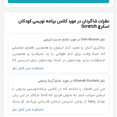
نظرات شاگردان در مورد کلاس برنامه نویسی کودکان
اسکرچ Scratch
نظر Dani Mosavi در مورد خانم حدیث کریمی
یادگیری آسان و مفید کنار ایشون و همچنین فضای صمیمی
که اصلا وقت برای ادم طولانی یا بد نمیگذره و همچنین
مسئولیت پذیر بودنشون در استاد بودنشون برای تدریسی که
دارن و همچنین تکنیک های بسیار مفید و مهم و یادگیری
مشاهده متن کامل نظر
کامل، من که کاملن راضی بودم و یادگیری کنار ایشون و
هنرجو بودن همراه همچین استاد خوبی باعث افتخارم بود
نظر Afsaneh Rostami در مورد خانم آزیتا رستمی
من این افتخار را داشتم که در کلاس برنامه‌نویسی پایتون با
ایشان شرکت کنم. به عنوان فردی که کاملاً تازه‌کار در این زبان
بودم، واقعاً از روش تدریس ایشان قدردانی می‌کنم. او سبک
آموزشی بسیار منظم و ساختاریافته‌ای داشت که درک مفاهیم
مشاهده متن کامل نظر
را برای ما آسان می‌کرد. یکی از بهترین جنبه‌های تدریس ایشان