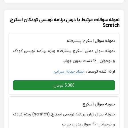
تأکید بر تمرین بود. او تمرین‌های عملی زیادی ارائه می‌داد که
به تثبیت آموخته‌ها کمک می‌کرد. علاوه بر این، ما را تشویق
می‌کرد که مشکلات کدهای خود را شناسایی و برطرف کنیم، که
نمونه سوالات مرتبط با درس برنامه نویسی کودکان اسکرچ
این امر مهارت‌های حل مسئله ما را بهبود بخشید. من ایشان را
Scratch
به هر کسی که علاقه‌مند به یادگیری برنامه‌نویسی است،
توصیه می‌کنم. سبک تدریس دقیق و جذاب او یادگیری
نمونه سوال اسکرچ پیشرفته
مفاهیم پیچیده را بسیار ساده‌تر می‌کند.
نمونه سوال عملی اسکرچ پیشرفته ویژه برنامه نویسی کودک
و نوجوان_ ۱۶ تست بدون جواب
ارائه شده توسط :
استاد حنانه میرآبی
5,000 تومان
نمونه سوال اسکرچ
نمونه سوال زبان برنامه نویسی اسکرچ (scratch) ویژه کودک
و نوجوانان ۴۰ سوال بدون جواب