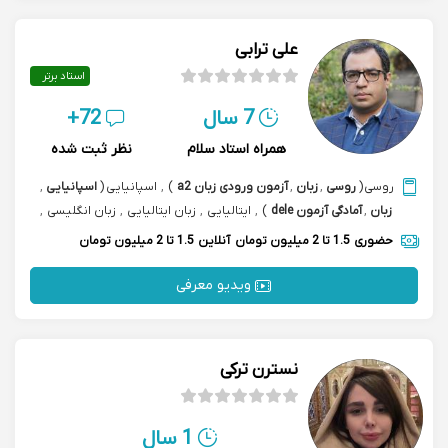
علی ترابی
استاد برتر
7 سال
72+
همراه استاد سلام
نظر ثبت شده
روسی
(
روسی
,
زبان
,
آزمون ورودی زبان a2
)
,
اسپانیایی
(
اسپانیایی
,
زبان
,
آمادگی آزمون dele
)
,
ایتالیایی
,
زبان ایتالیایی
,
زبان انگلیسی
,
آزمون پادفک دانشگاه‌های روسیه
حضوری
1.5 تا 2 میلیون تومان
آنلاین
1.5 تا 2 میلیون تومان
ویدیو معرفی
نسترن ترکی
1 سال