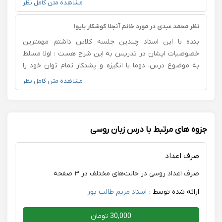
مشاهده متن کامل نظر
مبحث تدریس شده هستن من نگران مکالمه بودم ایشون با
متد تدریسشون واقعا مکالمه روسی رو برای من آسون کردن،
نظر محمد عبدی در مورد خانم آنجلا کوشکار بایوا
بسیار صبور و وقت شناس و به سوالات با حوصله جواب
بنده با این استاد چندین جلسه کلاس داشتم مهمترین
میدن استاد نیکجو عزیز بی نظیرید.
خصوصیات ایشان در تدریس به این شرح هست : اولا مسلط
به موضوع درس، دوما با انگیزه و پشتکار تمام توان خود را
برای انتقال مفاهیم به کار می برند، سوما اینکه شما با یک
مشاهده متن کامل نظر
استاد بومی رو به رو هستین که به مطالب مفید و کاربردی را
از غیر کاربردی جدا میکند، چهارم وقت شناسی ایشان که فوق
العاده عالی هستن، پنجم محیط کلاس که کاملا صمیمی بوده و
تا لحظه آخر احساس خستگی نمیکنید، ششم اخلاق خوب
جزوه های مرتبط با درس زبان روسی
ایشان که یک مطلب رو بارها تکرار میکنن و از بدفهمی شما
ناراحت نمیشن.
صرف اعداد
صرف اعداد روسی در حالت‌های مختلف در ۳ صفحه
ارائه شده توسط :
استاد مریم طالب پور
30,000 تومان