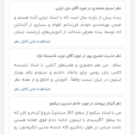
نظر نسیم محمدی در مورد آقای علی ترابی
بنده بیش از یازده سال است که با استاد ترابی آشنا هستم و
ضمن بهره‌مندی خودم، فرزندانم، اقوام و بسیاری از آشنایان
که توسط بنده معرفی شده‌اند، از آموزش‌های ارزشمند ایشان
استفاده کرده‌ایم. بسیار سعادتمندم که در حال حاضر کلیه
مشاهده متن کامل نظر
درس‌های دبیرستان پسرم تحت آموزش فرد فرهیخته و
باسوادی همچون جناب آقای ترابی قرار دارد
نظر حدیث خضری پور در مورد آقای نوید شایسته نژاد
سلام ، من هم حضوری و همینطور آنلاین با استاد شایسته
کلاس زبان روسی برای پادفک داشتم و میتونم بگم بهتراز
ایشون در ایران نیست واقعاً ، آموزش و اخلاق و از همه نظر
عالی هستن. من با دوتا استاد دیگه هم کار کردم ولی راضی
مشاهده متن کامل نظر
نبودم ، استاد شایسته معجزه هستن واقعاً ، با خیال راحت
اموزشتون و مسیرتون رو بهشون بسپرین ، من که واقعاً
نظر گیلناز برومند در مورد خانم نسرین نیکجو
راضیم 😍👌
من با استاد نیکجو از سطح A1( مبتدی) شروع کردم و الان که
به سطح B1رسیدم با ایشون ادامه دادم فوق العاده هستن
باعث میشن در طول یادگیری اگه خسته شدین انگیزه‌تون رو
حفظ کنین دانش و سوادشون حرف نداره و خیلی مسلط به