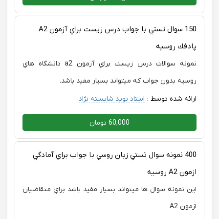
150 سوال تستي با جواب درس زيست براي آزمون A2
پادفك روسيه
نمونه سوالات درس زيست براي آزمون a2 دانشگاه هاي
روسيه بدون جواب كه ميتواند بسيار مفيد باشد.
ارائه شده توسط :
استاد نوید شایسته نژاد
60,000 تومان
400 نمونه سوال تستي زبان روسي با جواب براي آمادگي
ازمون A2 روسيه
اين نمونه سوال ها ميتواند بسيار مفيد باشد براي متقاضيان
ازمون A2