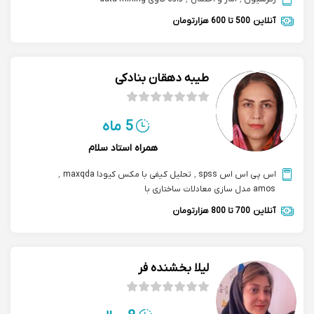
آنلاین
500 تا 600 هزارتومان
طیبه دهقان بنادکی
5 ماه
همراه استاد سلام
اس پی اس اس spss
,
تحلیل کیفی با مکس کیودا maxqda
,
amos مدل سازی معادلات ساختاری با
آنلاین
700 تا 800 هزارتومان
لیلا بخشنده فر