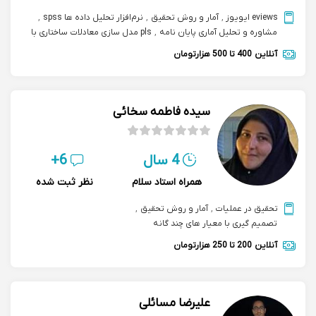
eviews ایویوز
,
آمار و روش تحقیق
,
نرم‌افزار تحلیل داده ها spss
,
مشاوره و تحلیل آماری پایان نامه
,
pls مدل سازی معادلات ساختاری با
آنلاین
400 تا 500 هزارتومان
سیده فاطمه سخائی
4 سال
6+
همراه استاد سلام
نظر ثبت شده
تحقیق در عملیات
,
آمار و روش تحقیق
,
تصمیم گیری با معیار های چند گانه
آنلاین
200 تا 250 هزارتومان
علیرضا مسائلی