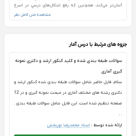
بنده رو جواب ندادن. با احترام متاسفانه بنده تجربه خوبی با
آسان‌تر می‌کند، همچنین که رفع اشکال‌های درسي در اسرع
ایشان نداشتم. و حتما دانشجویان بین المللی این نکته را در
وقت و پیگیری ایشون، از نقاط قوت تدریس‌ است. برای زحمات
مشاهده متن کامل نظر
نظر داشته باشند. سپاس
بی‌دریغ استاد پازکی سپاسگزارم و آرزوی سلامتی و موفقیت‌
روز‌‌افزون را برای ایشون دارا هستم.
جزوه های مرتبط با درس آمار
سوالات طبقه بندی شده و کلید کنکور ارشد و دکتری نمونه
گیری آماری
سلام. فایل حاضر شامل سوالات طبقه بندی شده کنکور ارشد و
دکتری رشته های مختلف آماری در مبحث نمونه گیری و در 12
صفحه تنظیم شده است. این فایل شامل سوالات طبقه بندی .
. .
ارائه شده توسط :
استاد محمدرضا نوربخش