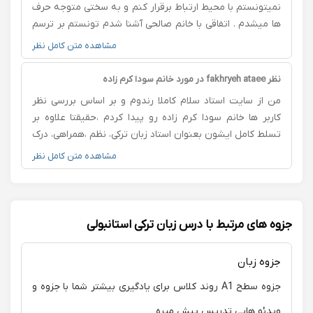
نمیتونستم با محیط ارتباط برقرار کنم و به سختی متوجه حرف
ها میشدم . اتفاقی با خانم صالحی آشنا شدم تونستم بر ترسم
غلبه کنم و تونستم حرف بزنم و از اشتباه کردن نمیترسیدم و
مشاهده متن کامل نظر
توی این مدت فوق العاده کوتاه تونستم نگاهمو به گوش
دادن و حرف زدن تغییر بدم. ازشون بینهایت سپاسگذارم
نظر fakhryeh ataee در مورد خانم سودا کرم زاده
من از سایت استاد سلام کاملا رندوم و بر اساس بررسی نظر
کاربر ها خانم سودا کرم زاده رو پیدا کردم ،حقیقتا علاوه بر
تسلط کامل ایشون بعنوان استاد زبان ترکی، نظم ،همراهی، درک
متقابل و رفتار حرفه ای ایشون در طول مدتی که من و پسرم
مشاهده متن کامل نظر
شاگرد ایشون بودیم، مثال زدنی هست من کمال تشکر رو دارم
از ایشون و خوشحالم که ایشون رو انتخاب کردم بعنوان
استادمون همیشه پیروز و موفق باشید خانم کرم زاده نازنین
جزوه های مرتبط با درس زبان ترکی استانبولی
جزوه زبان
جزوه سطح A1 روند کلاس برای یادگیری بیشتر شما با جزوه و
ویدئو هایی تدریس پیش میره