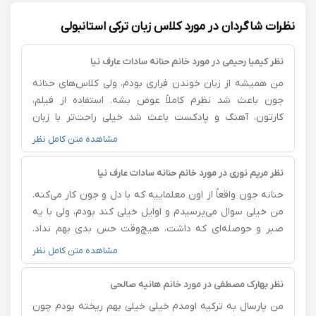
نظرات شاگردان در مورد کلاس زبان ترکی استانبولی
نظر کیمیا رحیمی در مورد خانم حنانه سادات عارف نیا
من همیشه از زبان خوندن فراری بودم، ولی کلاس‌های حنانه
جون باعث شد نظرم کاملاً عوض بشه. استفاده از فیلم،
کارتون، آهنگ و پادکست باعث شد خیلی راحت‌تر با زبان
ارتباط بگیرم. حس نمی‌کردم دارم درس می‌خونم، بیشتر شبیه
مشاهده متن کامل نظر
یه تجربه لذت‌بخش بود.واقعا به تک تکتون پیشنهاد میکنم
.علاوه بد روش تدریس خوبش و پک طلایی خیلی اممم خوش
نظر مریم نوری در مورد خانم حنانه سادات عارف نیا
اخلاق و مهربونه واقعا یدونس 💖💖💖
حنانه جون واقعاً از اون معلماییه که با دل و جون کار می‌کنه.
من خیلی سوال می‌پرسیدم و اوایل خیلی کند بودم، ولی با یه
صبر و حوصله‌ای که داشت، هیچ‌وقت حس بدی بهم نداد.
همیشه با آرامش توضیح می‌داد و تا وقتی کامل متوجه
مشاهده متن کامل نظر
نمی‌شدم، رها نمی‌کرد. این حس امنیتی که تو کلاسش داشتم
باعث شد جرأت کنم حرف بزنم و الان خیلی بهتر شدم.
نظر بهارک مصطفی در مورد خانم هانیه صالحی
من پارسال به ترکیه اومدم خیلی خیلی بهم ریخته بودم چون