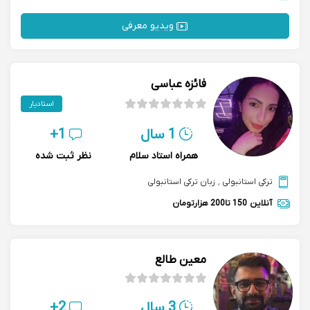
ویدیو معرفی
فائزه عباسی
استادیار
1 سال
1+
همراه استاد سلام
نظر ثبت شده
ترکی استانبولی
,
زبان ترکی استانبولی
آنلاین
150 تا200 هزارتومان
معین طالع
3 سال
2+