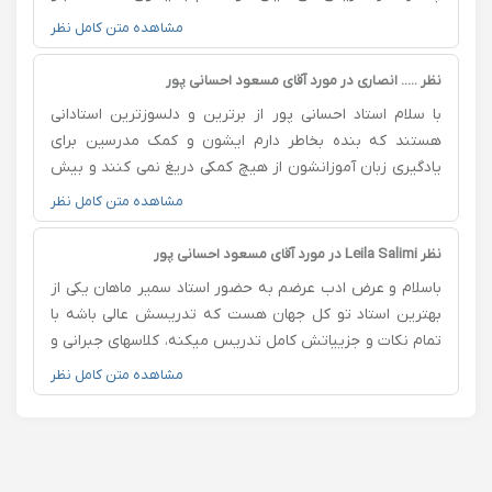
تونستم توسط ایشون یکی از آرزوهام که یادگیری زبان هندی
مشاهده متن کامل نظر
بود برآورده کنم بازم همین جا ازشون تشکر میکنم و میگم
بدون شک شما بهترین استاد تو کل عمر من بودید و هستید
نظر ..... انصاری در مورد آقای مسعود احسانی پور
امیدوارم همیشه موفق و پیروز باشید🙏🌹
با سلام استاد احسانی پور از برترین و دلسوزترین استادانی
هستند که بنده بخاطر دارم ایشون و کمک مدرسین برای
یادگیری زبان آموزانشون از هیچ کمکی دریغ نمی کنند و بیش
از حد به پیشرفت و موفقیت های زبان آموزان تلاش می کنند
مشاهده متن کامل نظر
من از خداوند منان همیشه سلامتی و خوشی را برای این استاد
بزرگوار و کمک مدرسین آرزومندم و واقعا ایشون
نظر Leila Salimi در مورد آقای مسعود احسانی پور
ارزشمندترین استادی هستند که می شناسم خدا همیشه
باسلام و عرض ادب عرضم به حضور استاد سمیر ماهان یکی از
حافظشون باشه
بهترین استاد تو کل جهان هست که تدریسش عالی باشه با
تمام نکات و جزییاتش کامل تدریس میکنه، کلاسهای جبرانی و
تمرینهایی که میده وحتی کلاسهای ترجمش حرف نداره، ایشون
مشاهده متن کامل نظر
صبر و حوصله ی زیادی هم دارن ، سر ساعت تو کلاساش
هست من تا حالا همچین استادی ندیدم که درس و با جزییات
کامل برامون بگه و خیلی خوشحالم که تونستم زبان هندی و
درکنار ایشون یاد بگیرم و افتخار میکنم که همچین استادی