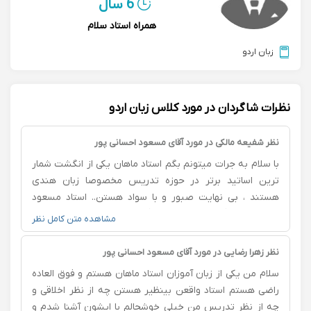
6 سال
همراه استاد سلام
زبان اردو
نظرات شاگردان در مورد کلاس زبان اردو
نظر شفیعه مالکی در مورد آقای مسعود احسانی پور
با سلام به جرات میتونم بگم استاد ماهان یکی از انگشت شمار
ترین اساتید برتر در حوزه تدریس مخصوصا زبان هندی
هستند ، بی نهایت صبور و با سواد هستن.. استاد مسعود
احسانی پور (استاد سمیر ماهان) شما بهترین هستین، از هر
مشاهده متن کامل نظر
لحاظ حرفه ی برخورد میکنین و من نو آموز بسیار خرسندم از
وجود اساتید باسواد و با تجربه ی همچون شما.. روز به روز
نظر زهرا رضایی در مورد آقای مسعود احسانی پور
میدرخشید موفق و سربلند باشید 🙏🏻🙏🏻
سلام من یکی از زبان آموزان استاد ماهان هستم و فوق العاده
راضی هستم استاد واقعن بینظیر هستن چه از نظر اخلاقی و
چه از نظر تدریس من خیلی خوشحالم با ایشون آشنا شدم و