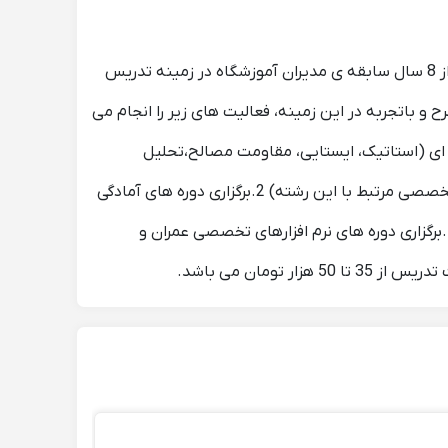
{آموزشگاه کلید عمران تنها آموزشگاه تخصصی عمران در اصفهان} این آموزشگاه به صورت تخصصی در زمینه عمران با بیش از 8 سال سابقه ی مدیران آموزشگاه در زمینه تدریس
و باتجربه در این زمینه، فعالیت های زیر را انجام می
 ای (استاتیک، ایستایی، مقاومت مصالح،تحلیل
سازه،سیالات،هیدرولیک،خاک و پی، فولاد و بتن، بارگذاری،دینامیک سازه،الاستیسیته، پلاستیسیته، اجزا محدود و ده ها درس تخصصی مرتبط با این رشته) 2.برگزاری دوره های آمادگی
کنکور کارشناسی ارشد عمران توسط اساتید مطرح 3.برگزاری دوره های آمادگی آزمون نظام مهندسی(محاسبات، نظارت و اجرا) 4.برگزاری دوره های نرم افزارهای تخصصی عمران و