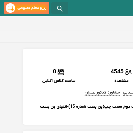
رزرو معلم خصوصی
0
4545
مشاهده
ساعت کلاس آنلاین
ستایی
مشاوره کنکور عمران
اصفهان-خیابان چهار باغ خواجو-ابتدای خیابان عافیت-بن بست دوم سمت چپ(بن بست شماره 15)-انتهای بن بست