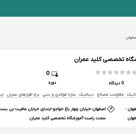
صفهان
گاه تخصصی کلید عمران
0
دوره
0 دیدگاه
اتیک
مقاومت مصالح
دینامیک
سازه فولادی و بتنی
نرم افزارهای عمران
ای
هان -
هان
سمت راست-آموزشگاه تخصصی کلید عمران