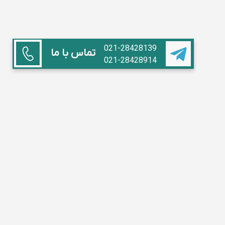
021-28428139
تماس با ما
021-28428914
همکاری با ما
استاد هستم
آموزشگاه داریم
مدیر مدرسه
تبلیغات
سوالات متداول