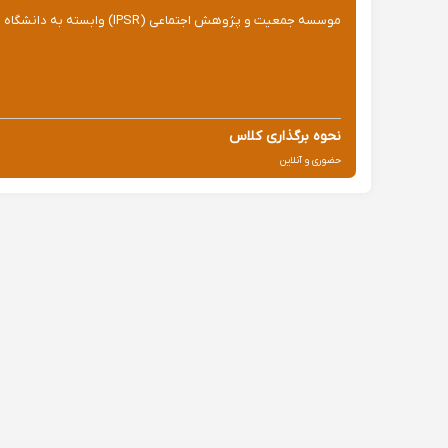
موسسه جمعیت و پژوهش اجتماعی (IPSR) وابسته به دانشگاه مهیدول تایلند برگزار کننده دوره های محیط زیست، کودکان کار، هوای پاک برای داوطلبین و فعالان این حوزه...
نحوه برگذاری کلاس
حضوری و آنلاین