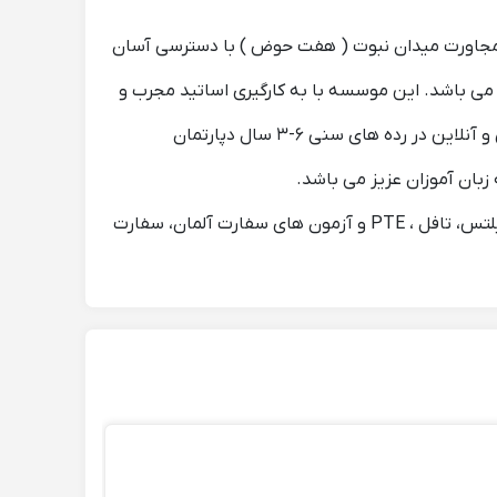
ر مجاورت میدان نبوت ( هفت حوض ) با دسترسی آسان
لی می باشد. این موسسه با به کارگیری اساتید مجرب و
متخصص و استفاده از روش های نوین آموزشی کاملا مکالمه محور، بصورت خصوصی و گروهی ، با برگزاری کلاس های حضوری و آنلاین در رده های سنی ۶-۳ سال دپارتمان
همچنین شعبه نارمک برگزارکننده دوره های تخصصی T.T.C ( تربیت مدرس ) است و برای متقاضیان آزمون های بین المللی آیلتس، تافل ، PTE و آزمون های سفارت آلمان، سفارت