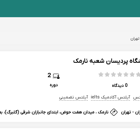
تهران
گاه پردیسان شعبه نارمک
2
دوره
0 دیدگاه
تس
آیلتس آکادمیک ielts
آیلتس تضمینی
ان - تهران
نارمک ، میدان هفت حوض، ابتدای جانبازان شرقی (گلبرگ)، بعد از 