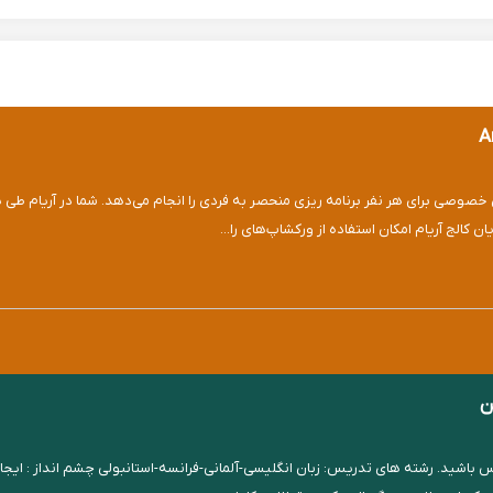
 در کلاس‌های خصوصی برای هر نفر برنامه ریزی منحصر به فردی را انجام می‌دهد. شما در آ
کالج آریام امکان استفاده از ورکشاپ‌های را...
ن
شید. رشته های تدریس: زبان انگلیسی-آلمانی-فرانسه-استانبولی چشم انداز : ایجاد آم