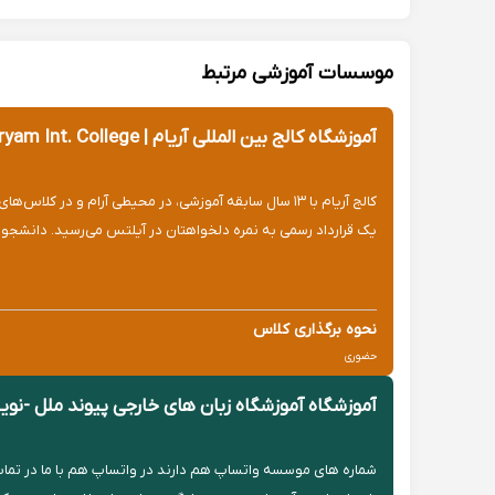
موسسات آموزشی مرتبط
آموزشگاه کالج بین المللی آریام | Aryam Int. College
کالج آریام با ۱۳ سال سابقه آموزشی، در محیطی آرام و
یک قرارداد رسمی به نمره دلخواهتان در آیلتس می‌رسید. دانشجویان 
نحوه برگذاری کلاس
حضوری
آموزشگاه آموزشگاه زبان های خارجی پیوند ملل -نوی
شماره های موسسه واتساپ هم دارند در واتساپ هم با ما در تماس با