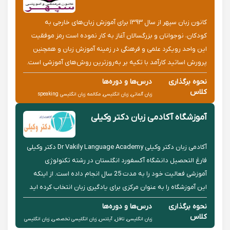
کانون زبان سپهر از سال ١٣٩٣ برای آموزش زبان‌های خارجی به
کودکان، نوجوانان و بزرگسالان آغاز به کار نموده است رمز موفقیت
این واحد رویکرد علمی و فرهنگی در زمینه آموزش زبان و همچنین
پرورش اساتید کارآمد با تکیه بر به‌روزترین روش‌های آموزشی است.
یکی دیگر از ویژگی‌های بارز این واحد، بهره‌مندی از سیستم آ...
نحوه برگذاری
درس‌ها و دوره‌ها
کلاس
زبان آلمانی, زبان انگلیسی, مکالمه زبان انگلیسی speaking
حضوری
english, تافل, آیلتس, گرامر زبان انگلیسی
آموزشگاه آکادمی زبان دکتر وکیلی
آکادمی زبان دکتر وکیلی Dr Vakily Language Academy دکتر وکیلی
فارغ التحصیل دانشگاه آکسفورد انگلستان در رشته تکنولوژی
آموزشی فعالیت خود را به مدت 25 سال انجام داده است. از اینکه
این آموزشگاه را به عنوان مرکزی برای یادگیری زبان انتخاب کرده اید
کمال تشکر را داریم. آکادمی زبان دکتر وکیلی با برپ...
نحوه برگذاری
درس‌ها و دوره‌ها
کلاس
زبان انگلیسی, تافل, آیلتس, زبان انگلیسی تخصصی, زبان انگلیسی
حضوری
کودکان و خردسالان