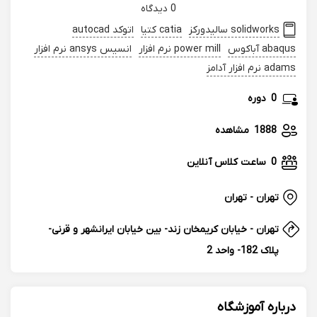
0 دیدگاه
solidworks سالیدورکز
catia کتیا
اتوکد autocad
abaqus آباکوس
power mill نرم افزار
انسیس ansys نرم افزار
adams نرم افزار آدامز
0
دوره
1888
مشاهده
0
ساعت کلاس آنلاین
تهران - تهران
تهران - خیابان کریمخان زند- بین خیابان ایرانشهر و قرنی-
پلاک 182- واحد 2
درباره آموزشگاه