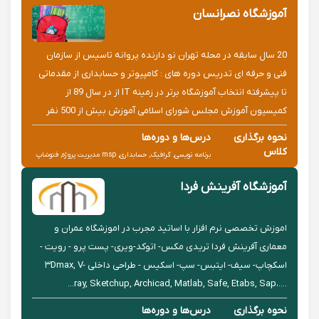
آموزشگاه نصرانسان
سایت و برنامه نویسی وب
20 سال سابقه در محله تهران نو دارنده پروانه تاسیس از سازمان
فنی و حرفه ای تدریس دوره های : کامپیوتر و حسابداری از مقدماتی
تا پیشرفته انتخاب آموزشگاه برتر در زمینه IT از در سال 89 از
کمیسیون آموزش مجلس شورای اسلامی آموزش بیش از 500 نفر
کارکنان دولت/شرکت مخابرات تهران و آموزش و پرورش آدرس : ته...
نحوه برگذاری
درس‌ها و دوره‌ها
کلاس
برنامه نویسی, گرافیک, حسابداری, msp مدیریت پروژه, فتوشاپ
حضوری
photoshop, اتوکد autocad
آموزشگاه آفرینش فردا
اموزش تخصصی نرم افزار با اساتید مجرب در اموزشگاه عمران و
معماری آفرینش فردا تریدی مکس- اتوکد-ویری- پست پرو - رویت -
اسکچاپ- سیف- ایتبس- سپ- اسکیس - طراحی داخلی ۳Dmax, V-
ray, Sketchup, Archicad, Matlab, Safe, Etabs, Sap،.‎.‎.‎.‎...
نحوه برگذاری
درس‌ها و دوره‌ها