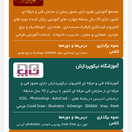
مجتمع آموزشی رهرو دارای مجوز رسمی از سازمان فنی و حرفه ای
کشور دارای 20 سال سابقه مهارت های آموزشی برگزار کننده دوره های
کامپیوتر،گردشگری،گرافیک،حسابداری ، هتلداری ، اتومکانیک و برق
خودرو ، معماری و عمران ، مدیریت خانواده ، خدمات آموزشی،طراحی
سایت و... ارائه دیپلم برای دیپلم ردی ها یا عزیزانی ک...
نحوه برگذاری
درس‌ها و دوره‌ها
کلاس
حسابداری, گردشگری, اتوکد autocad, اتومکانیک و برق خودرو,
حضوری
کاربر رایانه , مهارت های 7 گانه کامپیوتر icdl
آموزشگاه نیکوپردازش
آموزشگاه فنی و حرفه ای کامپیوتر نیکوپردازش دارای مجوز فنی و
حرفه ای از سازمان فنی حرفه ای کشور با بیش از 10 سال سابقه
درخشان تدریس در رشته های : ICDL - Photoshop - AutoCad -
Corel Draw - Illustrator - InDesign - 3DMAX - Vray - Revit طراحی
سایت کد نویسی طراحی سایت با وردپرس کنترل پروژه برنا...
نحوه برگذاری
درس‌ها و دوره‌ها
کلاس
کورل دراو Corel Draw, وردپرس, فتوشاپ photoshop, آی سی
حضوری
دی ال مهارت های هفتگانه رایانه icdl, اتوکد autocad, طراحی