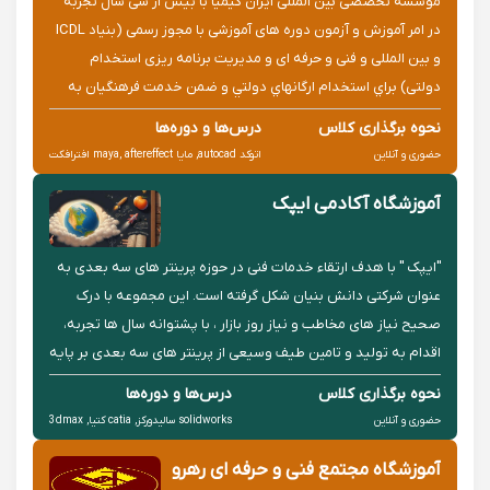
موسسه تخصصی بین المللی ایران کیمیا با بیش از سی سال تجربه
در امر آموزش و آزمون دوره های آموزشی با مجوز رسمی (بنیاد ICDL
و بین المللی و فنی و حرفه ای و مدیریت برنامه ریزی استخدام
دولتی) براي استخدام ارگانهاي دولتي و ضمن خدمت فرهنگيان به
صورت نيم بها * دوره های مجتمع ایران کیمیا شامل موارد ذیل می
نحوه برگذاری کلاس
درس‌ها و دوره‌ها
باش
حضوری و آنلاین
اتوکد autocad, مایا maya, aftereffect افترافکت
آموزشگاه آکادمی ایپک
"ایپک " با هدف ارتقاء خدمات فنی در حوزه پرینتر های سه بعدی به
عنوان شرکتی دانش بنیان شکل گرفته است. این مجموعه با درک
صحیح نیاز های مخاطب و نیاز روز بازار ، با پشتوانه سال ها تجربه،
اقدام به تولید و تامین طیف وسیعی از پرینتر های سه بعدی بر پایه
تکنولوژی های متنوع نموده است. مجموعه ما گام های موثر...
نحوه برگذاری کلاس
درس‌ها و دوره‌ها
حضوری و آنلاین
solidworks سالیدورکز, catia کتیا, 3dmax
آموزشگاه مجتمع فنی و حرفه ای رهرو