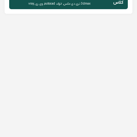
کلاس
3dmax تری دی مکس, اتوکد autocad, وی ری vray,
حضوری
Matlabمتلب مقدماتی, Matlabمتلب پیشرفته, اسکچاپ
sketchup