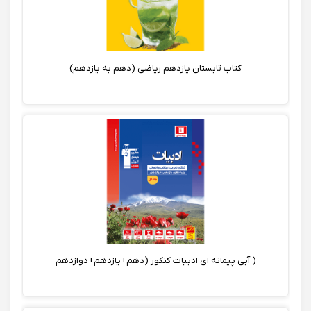
کتاب تابستان یازدهم ریاضی (دهم به یازدهم)
( آبی پیمانه ای ادبیات کنکور (دهم+یازدهم+دوازدهم