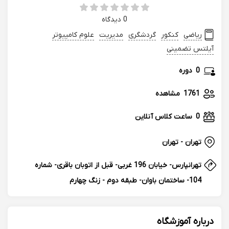
0 دیدگاه
ریاضی
کنکور
گردشگری
مدیریت
علوم کامپیوتر
آیلتس تضمینی
0
دوره
1761
مشاهده
0
ساعت کلاس آنلاین
تهران - تهران
تهرانپارس- خیابان 196 غربی- قبل از اتوبان باقری- شماره
104- ساختمان باوان- طبقه دوم - زنگ چهارم
درباره آموزشگاه