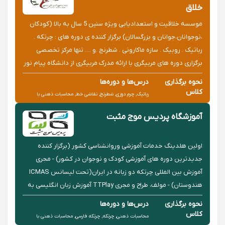
خلاق
موسسه خلاقیت و استعدادیابی ویژه سنین 5 سال به بالا (کودکان
،نوجوانان،جوانان و بزرگسالان) برگزار کننده ی دوره های : چرتکه .
رباتیک . روبیک . سازه ماکارونی . شطرنج .و .... تنها مرکز تخصصی
برگزاری دوره های مربیگری با ارائه مدرک مربیگری از دانشگاه پیام نور
مربیگری چرتکه ، مربیگری رباتیک ، مربیگ...
نحوه برگذاری
درس‌ها و دوره‌ها
کلاس
رباتیک, چرم دوزی, شطرنج, نقاشی خط, محاسبات ذهنی با
حضوری
چرتکه, چرتکه ژاپنی
آموزشگاه پردیس موج مثبت
اولین هلدینگ خدمات آموزشی وروانشناسی کشور (برگزار کننده
جدیدترین دوره های آموزشی کودک و نوجوان در کشور) - مجری
آموزش بین المللی چرتکه دو زبانه در ایران(تحت لیسانس ICMAS
هندوستان) - مولف، طراح و مجری TTPlay آموزش زبان انگلیسی به
کودکان و نوجوانان (با محوریت داستانی و بازی) - اعطای نمایندگی ...
نحوه برگذاری
درس‌ها و دوره‌ها
کلاس
محاسبات ذهنی, چرتکه, چرتکه فارسی, محاسبات ذهنی با