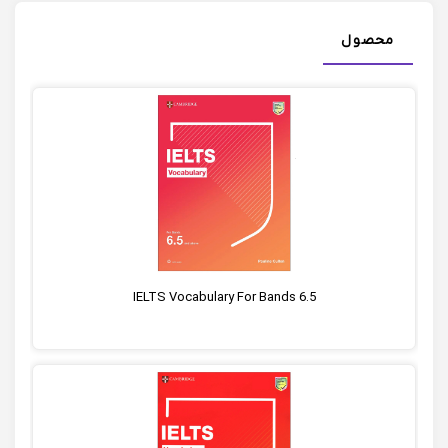
محصول
IELTS Vocabulary For Bands 6.5