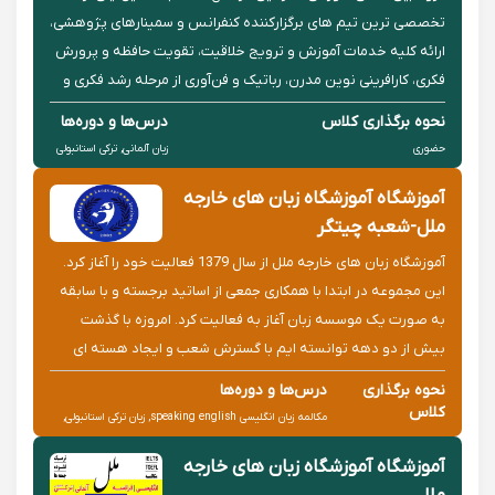
تخصصی ترین تیم های برگزارکننده کنفرانس و سمینارهای پژوهشی،
ارائه کلیه خدمات آموزش و ترویج خلاقیت، تقویت حافظه و پرورش
فکری، کارافرینی نوین مدرن، رباتیک و فن‌آوری از مرحله رشد فکری و
جسمی کودکان در مدارس تا مرحله پیش‌دانشگاهی، اجرا و برگزار...
نحوه برگذاری کلاس
درس‌ها و دوره‌ها
حضوری
زبان آلمانی, ترکی استانبولی
آموزشگاه آموزشگاه زبان های خارجه
ملل-شعبه چیتگر
آموزشگاه زبان های خارجه ملل از سال 1379 فعالیت خود را آغاز کرد.
این مجموعه در ابتدا با همکاری جمعی از اساتید برجسته و با سابقه
به صورت یک موسسه زبان آغاز به فعالیت کرد. امروزه با گذشت
بیش از دو دهه توانسته ایم با گسترش شعب و ایجاد هسته ای
متمرکز از اساتید برجسته و دکترین زبان و توسعه حوزه های آمو...
نحوه برگذاری
درس‌ها و دوره‌ها
کلاس
مکالمه زبان انگلیسی speaking english, زبان ترکی استانبولی,
حضوری و آنلاین
زبان انگلیسی عمومی دکترا
آموزشگاه آموزشگاه زبان های خارجه