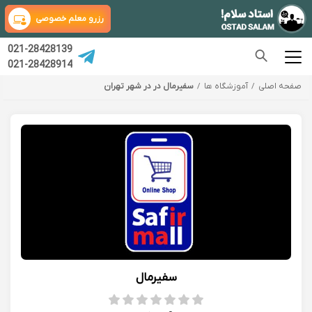
رزرو معلم خصوصی
021-28428139
021-28428914
صفحه اصلی
آموزشگاه ها
سفیرمال در در شهر تهران
سفیرمال