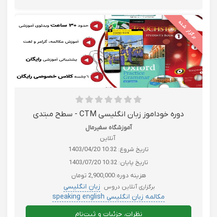
برگزار شده
دوره خوداموز زبان انگلیسی CTM - سطح مبتدی
آموزشگاه سفیرمال
آنلاین
تاریخ شروع:
1403/04/20 10:32
تاریخ پایان:
1403/07/20 10:32
هزینه دوره:
2,900,000 تومان
زبان انگلیسی
برگزاری آنلاین دروس
مکالمه زبان انگلیسی speaking english
زبان انگلیسی لهجه نیتیو Native
نظرات، جزئیات و ثبت‌نام