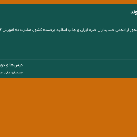
ند
درس‌ها و دوره
حسابداری مالی, اص