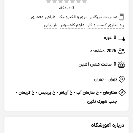
0 دیدگاه
مدیریت بازرگانی
برق و الکترونیک
طراحی معماری
راه اندازی کسب و کار
علوم کامپیوتر
بازاریابی
0
دوره
2026
مشاهده
0
ساعت کلاس آنلاین
تهران - تهران
ستارخان - خ سازمان آب - خ آریافر - خ پردیس - خ کریمان -
جنب شهرک نگین
درباره آموزشگاه