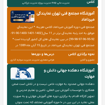
کلاس
مدیریت مالی, msp مدیریت پروژه, مدیریت بازرگانی,
حضوری و آنلاین
primavera پریماورا, نرم افزارهای مالی, راه اندازی کسب و کار
آموزشگاه مجتمع فنی تهران نمایندگی
میرداماد
مجتمع-فنی-دوره-آموزش-میرداماد-کلاس-هزینه: * این نمایندگی
موفق به اخذ رتبه نمایندگی برتر در 11 سال(1402-1401-1400-90-91-
92-95-96-97-98-99) در بین نمایندگی های کل کشور گردیده است *
مجتمع فنی تهران نمایندگی میرداماد در تاریخ 15 آبان ماه 1389 در
یکی از مناطق پر تردد شهر تهران افتتاح شد
نحوه برگذاری کلاس
درس‌ها و دوره‌ها
حضوری و آنلاین
طراحی معماری, مدیریت, مدیریت سرمایه گذاری
آموزشگاه دهکده جهانی دانش و
مهارت
دهکده جهانی محدود به مهارت خاص نیست و در تلاش است ضمن
همکاری با موسسات آموزش بین المللی، تامین و تعلیم مدرس و
تجهیز کارگاه اقدام به برگزاری دوره های آموزش مهارتی و به صورت
عملی نماید در این بین در ۱۰ حوزه آموزشی مختلف که تحت عنوان