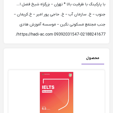
با پارکینگ با ظرفیت بالا * تهران – بزرگراه شیخ فضل ا…
جنوب – خ. سازمان آب – خ. حاجی پور امیر – خ.کریمان –
جنب مجتمع مسکونی نگین – موسسه آموزش هادی
02188241677-09392031547 https://hadi-ac.com/
محصول