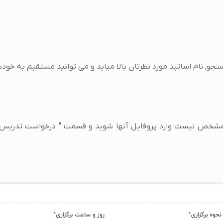
جو, نام اساتید مورد نظرتان بالا میاید و می توانید مستقیم به خودش
شخص نیست وارد پروفایل آنها شوید و قسمت " درخواست تدریس با ا