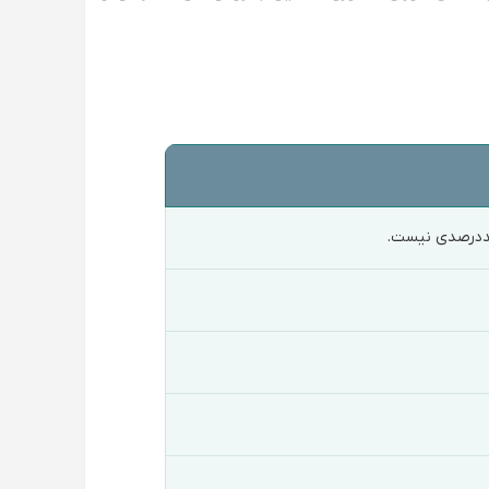
 صددرصدی نیست.