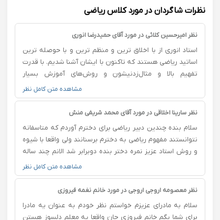
نظرات شاگردان در مورد کلاس ریاضی
نظر امیرحسین کلائی در مورد آقای حمیدرضا انوری
استاد انوری از با اخلاق ترین و منظم ترین و با حوصله ترین
اساتید ریاضی هستند که تاکنون با ایشان آشنا شدیم. با قدرت
تفهیم بالا و مثال‌زدنیشون و روش‌های آموزش بسیار
خوبشون، به پسر و دخترم در این سه سال نهم، دهم و
مشاهده متن کامل نظر
یازدهم کمک زیادی کردند تا پایه‌ی ریاضی‌شون خیلی تقویت
بشه و در آزمون ورودی سلام نقش ایشون برای قبولی واقعا
نظر سارینا اخلاقی در مورد آقای محمد شریفی منش
ارزشمند بوده امیدوارم امسال کنکور بهترین نتیجه برای ما و
سلام بنده چندین دبیر ریاضی برای دخترم آوردم که متاسفانه
ایشون بیارن.امیدوارم خدا هر چی می‌خوان بهشون بده. این
نتوانستند مفهوم ریاضی به دخترم برسنانند ولی واقعا با شیوه
میزان از صبر و حوصله در آموزش جای تشکر و تحسین داره.
و روش استاد عزیز نمره دختر بنده دوبرابر شد الانم چند ساله
یک دنیا ممنون تونیم جناب انوری عزیز
از پایه نهم تا الان در خدمت استاد عزیز هستیم به شدت
مشاهده متن کامل نظر
توصیه میکنم که یک جلسه فقط شما در محضر استاد باشید
خودتون متوجه میشید بسیار دلسوز و مسلط هستند ایشان
نظر معصومه اروجی اروجی در مورد خانم نغمه فیروزی
تشکر میکنم از ایشان
سلام به مادرای عزیزم خواستم نظر خودم به عنوان یه مادرا
برای شما بگم خانم فیروزی جان واقعا یه معلم دلسوز هستن