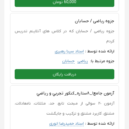
60,000 تومان
جزوه ریاضی / حسابان
جزوه ریاضی / حسابان که در کلاس های آنلاینم تدریس
کردم
ارائه شده توسط :
استاد سینا رهبری
جزوه مرتبط با:
ریاضی
حسابان
دریافت رایگان
آزمون جامع١_٨ستاره_كنكور تجربي و رياضي
آزمون ٢٠ سوالی از مبحث تابع، حد، مثلثات، نامعادلات،
مشتق، کاربرد مشتق و ترکیب و جایگشت
ارائه شده توسط :
استاد حمیدرضا انوری